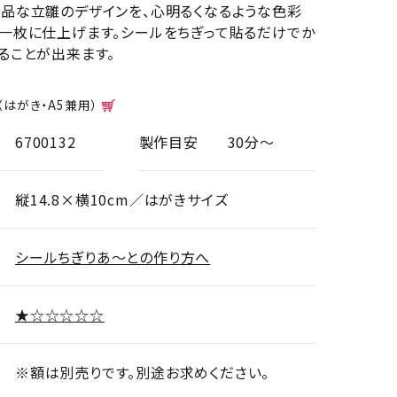
品な立雛のデザインを、心明るくなるような色彩
一枚に仕上げます。シールをちぎって貼るだけでか
ることが出来ます。
額（はがき・A5兼用）
6700132
製作目安
30分～
縦14.8×横10cm／はがきサイズ
シールちぎりあ～との作り方へ
★☆☆☆☆☆
※額は別売りです。別途お求めください。