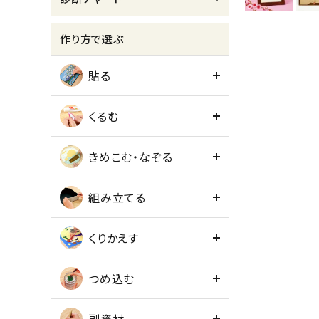
meeting_room
person
ログイン
会員登録
作り方で選ぶ
貼る
くるむ
きめこむ・なぞる
組み立てる
くりかえす
つめ込む