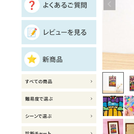
診断チャート
ジャンルで選ぶ
レビューを見る
コーポレートサイト
実店舗案内
デイサービス／
すべての商品
介護施設関係の方へ
最新のチラシはこちら
難易度で選ぶ
お問い合わせ
シーンで選ぶ
ACCOUNT MENU
ようこそ ゲスト 様
診断チャート