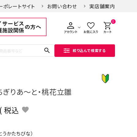
ーポレートサイト
お問い合わせ
実店舗案内
0
アカウント
お気に入り
カート
search
絞り込んで検索する
ちぎりあ～と・桃花立雛
税込
とうかたちびな）