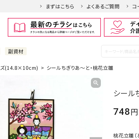
まずはこちら
よくあるご質問
コ
副資材
(14.8×10cm)
シールちぎりあ～と・桃花立雛
シール
748
桃花立雛（