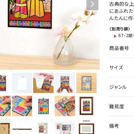
古典的な上
にあふれた
んたんに作
〈別売り額〉
67-2
商品番号
サイズ
ジャンル
難易度
備考