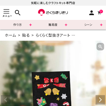
気軽に楽しむクラフトキット専門店
search
person
0
メニュー
作り方
難易度
シーン
ホーム
貼る
らくらく型抜きアート
はがきサイズ(14.
まずはこちら
ショッピングガイド
よくあるご質問
すべての商品
新着商品
診断チャート