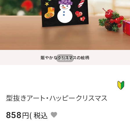
ジャンルで選ぶ
レビューを見る
コーポレートサイト
実店舗案内
デイサービス／
賑やかなクリスマスの絵柄
1
/
13
介護施設関係の方へ
最新のチラシはこちら
お問い合わせ
型抜きアート・ハッピークリスマス
ACCOUNT MENU
ようこそ ゲスト 様
858
税込
meeting_room
person
ログイン
会員登録