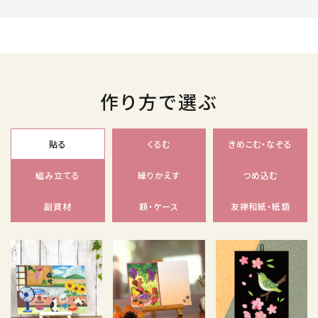
作り方で選ぶ
貼る
くるむ
きめこむ・なぞる
組み立てる
繰りかえす
つめ込む
副資材
額・ケース
友禅和紙・紙類