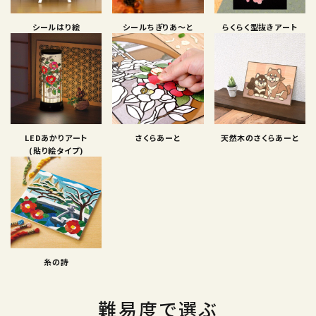
シールはり絵
シールちぎりあ〜と
らくらく型抜きアート
LEDあかりアート
さくらあーと
天然木のさくらあーと
(貼り絵タイプ)
糸の詩
難易度で選ぶ