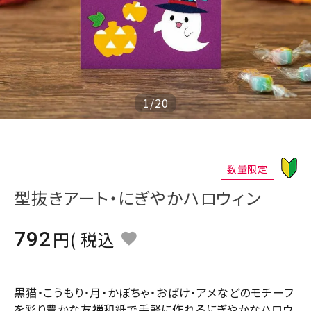
ジャンルで選ぶ
レビューを見る
コーポレートサイト
実店舗案内
1
/
20
デイサービス／
介護施設関係の方へ
最新のチラシはこちら
数量限定
お問い合わせ
型抜きアート・にぎやかハロウィン
ACCOUNT MENU
792
税込
ようこそ ゲスト 様
meeting_room
person
ログイン
会員登録
黒猫・こうもり・月・かぼちゃ・おばけ・アメなどのモチーフ
を彩り豊かな友禅和紙で手軽に作れるにぎやかなハロウ