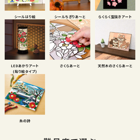
シールはり絵
シールちぎりあ〜と
らくらく型抜きアート
LEDあかりアート
さくらあーと
天然木のさくらあーと
(貼り絵タイプ)
糸の詩