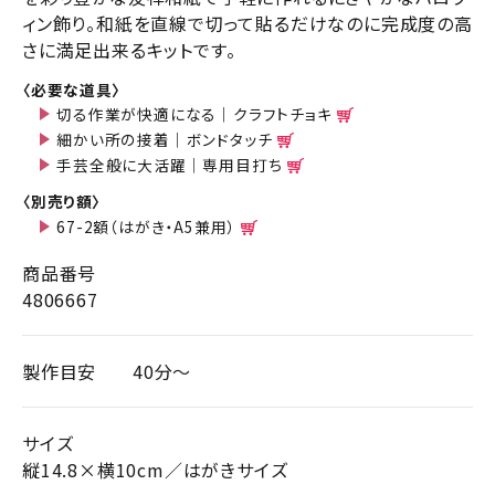
ィン飾り。和紙を直線で切って貼るだけなのに完成度の高
さに満足出来るキットです。
〈必要な道具〉
切る作業が快適になる｜クラフトチョキ
細かい所の接着｜ボンドタッチ
手芸全般に大活躍｜専用目打ち
〈別売り額〉
67-2額（はがき・A5兼用）
商品番号
4806667
製作目安
40分～
サイズ
縦14.8×横10cm／はがきサイズ