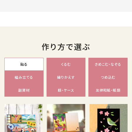
作り方で選ぶ
貼る
くるむ
きめこむ・なぞる
組み立てる
繰りかえす
つめ込む
副資材
額・ケース
友禅和紙・紙類