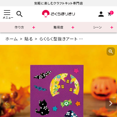
気軽に楽しむクラフトキット専門店
search
person
0
メニュー
作り方
難易度
シーン
ホーム
貼る
らくらく型抜きアート
はがきサイズ(14.
まずはこちら
ショッピングガイド
よくあるご質問
すべての商品
新着商品
診断チャート