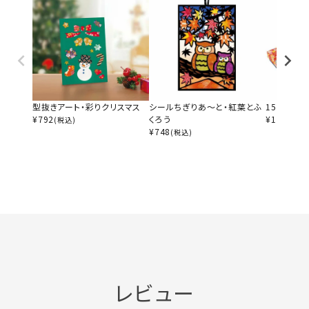
型抜きアート・彩りクリスマス
シールちぎりあ～と・紅葉とふ
15分で作
¥
792
くろう
¥
1,100
(税込)
(税
¥
748
(税込)
レビュー