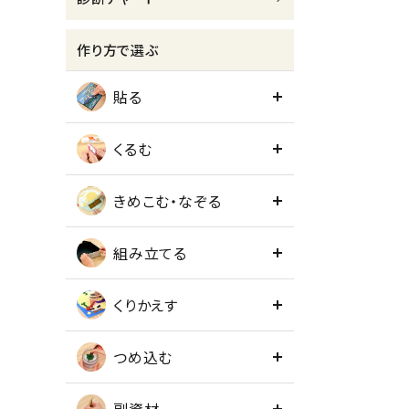
meeting_room
person
ログイン
会員登録
作り方で選ぶ
貼る
くるむ
きめこむ・なぞる
組み立てる
くりかえす
つめ込む