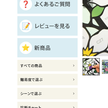
診断チャート
ジャンルで選ぶ
レビューを見る
コーポレートサイト
実店舗案内
デイサービス／
すべての商品
介護施設関係の方へ
最新のチラシはこちら
難易度で選ぶ
お問い合わせ
シーンで選ぶ
ACCOUNT MENU
ようこそ ゲスト 様
診断チャート