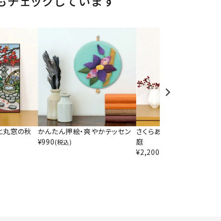
もチェックしています
と丸窓の秋
かんたん押絵・爽やかテッセン
さくらあーと・朝顔と丸窓
¥
990
庭
(税込)
¥
2,200
(税込)