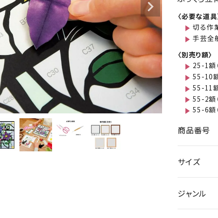
〈必要な道具
切る作
手芸全
〈別売り額〉
25-1額
55-10
55-11
55-2額
55-6額
商品番号
サイズ
ジャンル