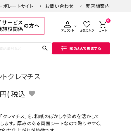
ーポレートサイト
お問い合わせ
実店舗案内
0
アカウント
お気に入り
カート
search
絞り込んで検索する
ントクレマチス
税込
「クレマチス」を、和紙のぼかしや染めを活かして
します。 厚みのある両面シートなので貼りやすく、
体的な仕上がりが特徴です。