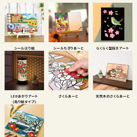
シールはり絵
シールちぎりあ〜と
らくらく型抜きアート
LEDあかりアート
さくらあーと
天然木のさくらあーと
(貼り絵タイプ)