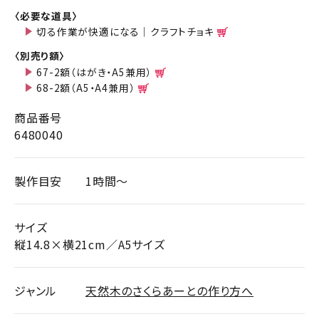
〈必要な道具〉
切る作業が快適になる｜クラフトチョキ
〈別売り額〉
67-2額（はがき・A5兼用）
68-2額（A5・A4兼用）
商品番号
6480040
製作目安
1時間～
サイズ
縦14.8×横21cm／A5サイズ
ジャンル
天然木のさくらあーとの作り方へ