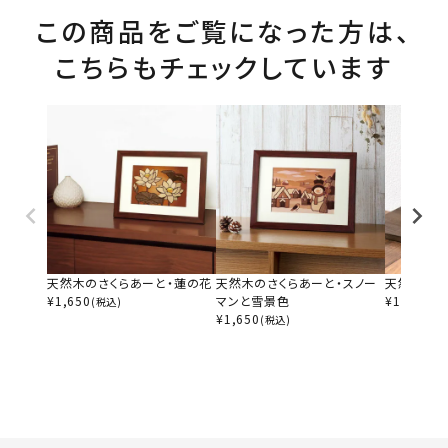
この商品をご覧になった方は、
こちらもチェックしています
天然木のさくらあーと・蓮の花
天然木のさくらあーと・スノー
天然木のさ
¥
1,650
マンと雪景色
¥
1,650
(税込)
(税
¥
1,650
(税込)