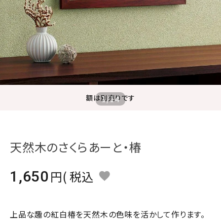
ジャンルで選ぶ
レビューを見る
コーポレートサイト
実店舗案内
デイサービス／
額は別売りです
1
/
14
介護施設関係の方へ
最新のチラシはこちら
お問い合わせ
天然木のさくらあーと・椿
ACCOUNT MENU
1,650
税込
ようこそ ゲスト 様
meeting_room
person
ログイン
会員登録
上品な趣の紅白椿を天然木の色味を活かして作ります。