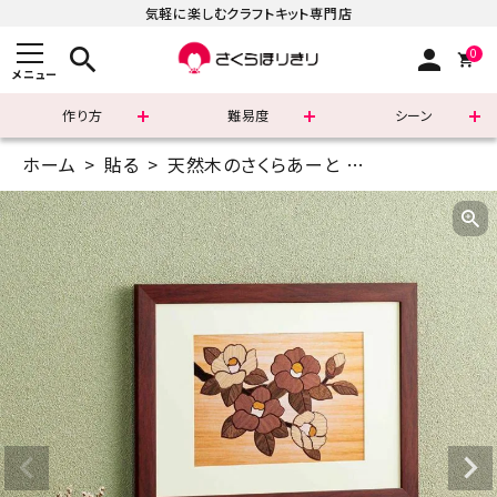
気軽に楽しむクラフトキット専門店
search
person
0
メニュー
作り方
難易度
シーン
ホーム
貼る
天然木のさくらあーと
A5(14.8×21c
まずはこちら
ショッピングガイド
よくあるご質問
すべての商品
新着商品
診断チャート