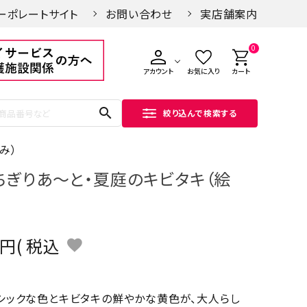
ーポレートサイト
お問い合わせ
実店舗案内
0
アカウント
お気に入り
カート
search
絞り込んで検索する
み）
ちぎりあ～と・夏庭のキビタキ（絵
）
税込
シックな色とキビタキの鮮やかな黄色が、大人らし