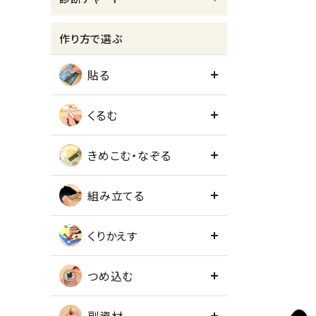
meeting_room
person
ログイン
会員登録
作り方で選ぶ
貼る
くるむ
きめこむ・なぞる
組み立てる
くりかえす
つめ込む