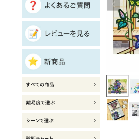
診断チャート
ジャンルで選ぶ
レビューを見る
コーポレートサイト
実店舗案内
デイサービス／
すべての商品
介護施設関係の方へ
最新のチラシはこちら
難易度で選ぶ
お問い合わせ
シーンで選ぶ
ACCOUNT MENU
ようこそ ゲスト 様
診断チャート