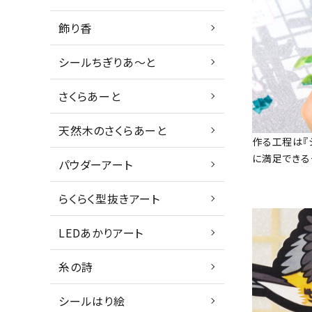
飾り香
シールちぎりあ～と
さくらあーと
天然木のさくらあーと
作る工程は『
に満足できる
パウダーアート
らくらく型抜きアート
LEDあかりアート
糸の詩
シールはり絵