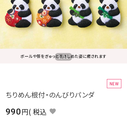
ジャンルで選ぶ
レビューを見る
コーポレートサイト
実店舗案内
デイサービス／
ボールや笹をぎゅっと抱きしめた姿に癒されます
1
/
11
介護施設関係の方へ
最新のチラシはこちら
お問い合わせ
NEW
ちりめん根付・のんびりパンダ
ACCOUNT MENU
ようこそ ゲスト 様
990
税込
meeting_room
person
ログイン
会員登録