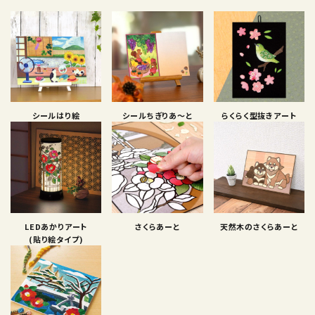
シールはり絵
シールちぎりあ〜と
らくらく型抜きアート
LEDあかりアート
さくらあーと
天然木のさくらあーと
(貼り絵タイプ)