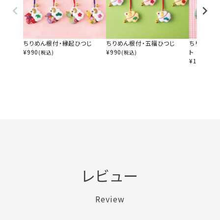
ちりめん根付・縁起ひつじ
ちりめん根付・五福ひつじ
ちりめん根
¥
990
¥
990
ト
(税込)
(税込)
¥
1,100
(税
レビュー
Review