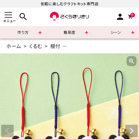
気軽に楽しむクラフトキット専門店
search
person
0
メニュー
作り方
難易度
シーン
ホーム
くるむ
根付
ちりめん根付・のんびりパンダ
まずはこちら
ショッピングガイド
よくあるご質問
すべての商品
新着商品
診断チャート