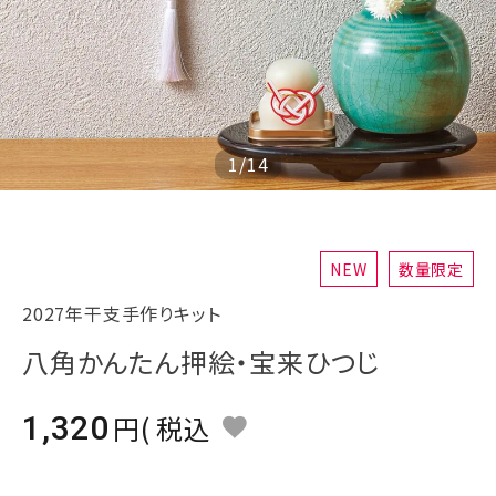
ジャンルで選ぶ
レビューを見る
コーポレートサイト
実店舗案内
1
/
14
デイサービス／
介護施設関係の方へ
最新のチラシはこちら
NEW
数量限定
お問い合わせ
2027年干支手作りキット
八角かんたん押絵・宝来ひつじ
ACCOUNT MENU
ようこそ ゲスト 様
1,320
税込
meeting_room
person
ログイン
会員登録