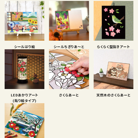
シールはり絵
シールちぎりあ〜と
らくらく型抜きアート
LEDあかりアート
さくらあーと
天然木のさくらあーと
(貼り絵タイプ)