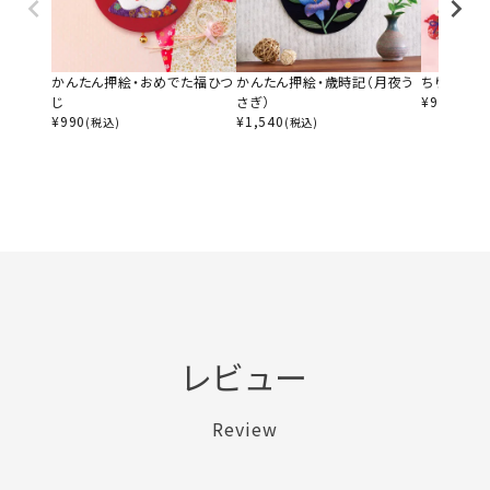
かんたん押絵・おめでた福ひつ
かんたん押絵・歳時記（月夜う
ちりめん根
じ
さぎ）
¥
990
(税込)
¥
990
¥
1,540
(税込)
(税込)
レビュー
Review