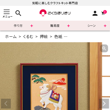
気軽に楽しむクラフトキット専門店
search
person
0
メニュー
作り方
難易度
シーン
ホーム
くるむ
押絵
色紙
押絵・吉祥飾り未（大色
まずはこちら
ショッピングガイド
よくあるご質問
すべての商品
新着商品
診断チャート