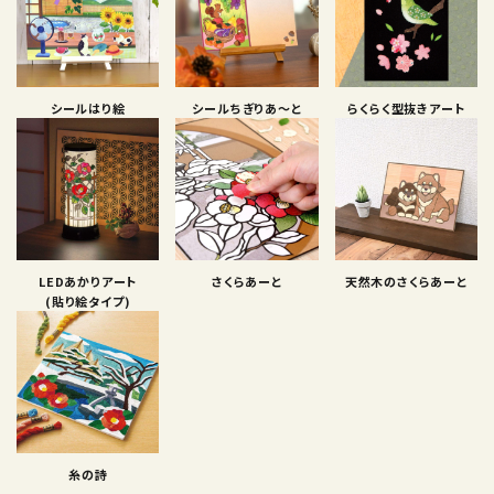
シールはり絵
シールちぎりあ〜と
らくらく型抜きアート
LEDあかりアート
さくらあーと
天然木のさくらあーと
(貼り絵タイプ)
糸の詩