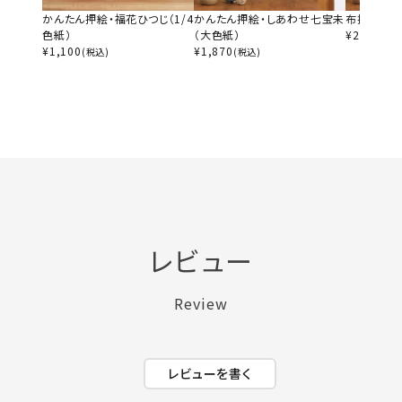
かんたん押絵・福花ひつじ（1/4
かんたん押絵・しあわせ七宝未
布押絵・開
色紙）
（大色紙）
¥
2,640
(税
¥
1,100
¥
1,870
(税込)
(税込)
レビュー
Review
レビューを書く