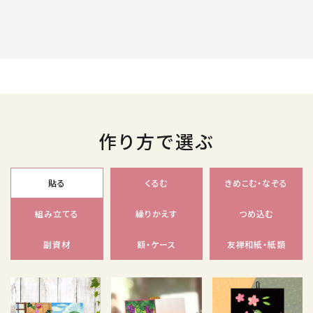
作り方で選ぶ
貼る
くるむ
きめこむ・なぞる
組み立てる
繰りかえす
つめ込む
副資材
額・ケース
友禅和紙・紙類