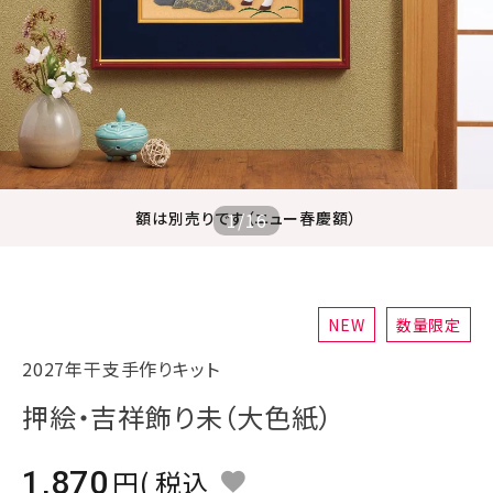
ジャンルで選ぶ
レビューを見る
コーポレートサイト
実店舗案内
デイサービス／
額は別売りです（ニュー春慶額）
1
/
16
介護施設関係の方へ
最新のチラシはこちら
お問い合わせ
NEW
数量限定
2027年干支手作りキット
ACCOUNT MENU
ようこそ ゲスト 様
押絵・吉祥飾り未（大色紙）
meeting_room
person
ログイン
会員登録
1,870
税込