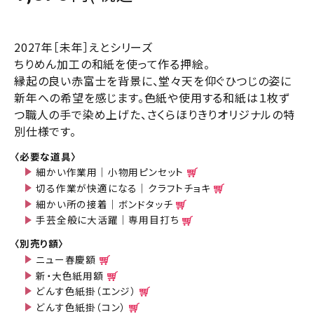
2027年［未年］えとシリーズ
ちりめん加工の和紙を使って作る押絵。
縁起の良い赤富士を背景に、堂々天を仰ぐひつじの姿に
新年への希望を感じます。色紙や使用する和紙は１枚ず
つ職人の手で染め上げた、さくらほりきりオリジナルの特
別仕様です。
〈必要な道具〉
細かい作業用｜小物用ピンセット
切る作業が快適になる｜クラフトチョキ
細かい所の接着｜ボンドタッチ
手芸全般に大活躍｜専用目打ち
〈別売り額〉
ニュー春慶額
新・大色紙用額
どんす色紙掛（エンジ）
どんす色紙掛（コン）