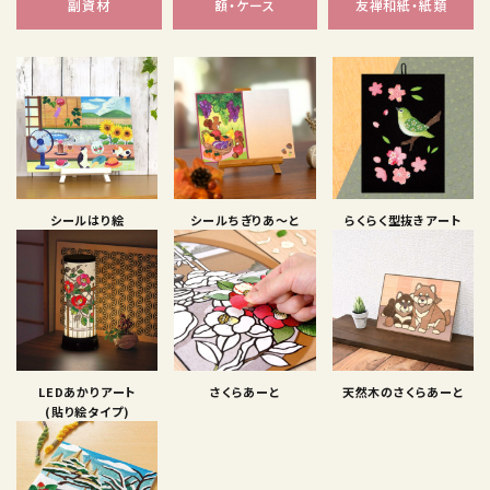
副資材
額・ケース
友禅和紙・紙類
シールはり絵
シールちぎりあ〜と
らくらく型抜きアート
LEDあかりアート
さくらあーと
天然木のさくらあーと
(貼り絵タイプ)