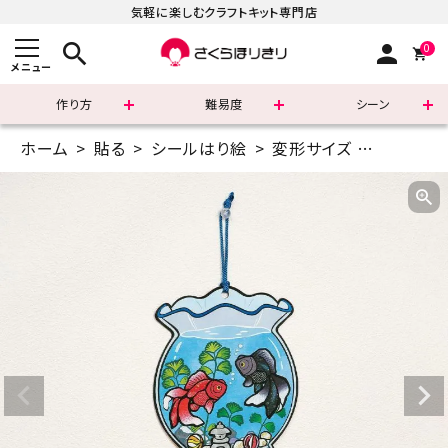
気軽に楽しむクラフトキット専門店
search
person
0
メニュー
作り方
難易度
シーン
ホーム
貼る
シールはり絵
変形サイズ
シールは
まずはこちら
ショッピングガイド
よくあるご質問
すべての商品
新着商品
診断チャート