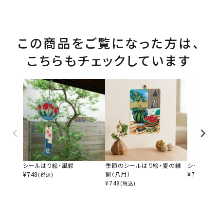
この商品をご覧になった方は、
こちらもチェックしています
シールはり絵・風鈴
季節のシールはり絵・夏の縁
シールはり
¥
748
側（八月）
¥
748
(税込)
(税込)
¥
748
(税込)