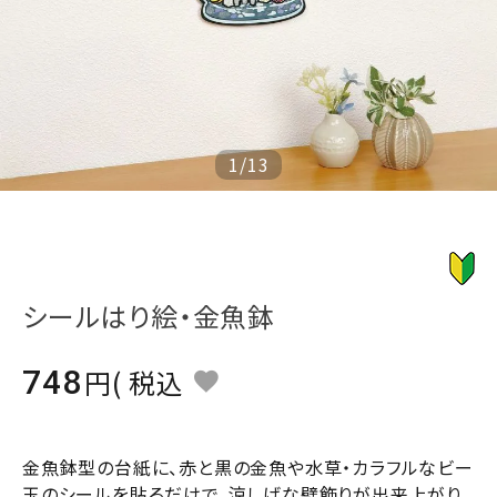
ジャンルで選ぶ
レビューを見る
コーポレートサイト
実店舗案内
1
/
13
デイサービス／
介護施設関係の方へ
最新のチラシはこちら
お問い合わせ
シールはり絵・金魚鉢
ACCOUNT MENU
748
税込
ようこそ ゲスト 様
meeting_room
person
ログイン
会員登録
金魚鉢型の台紙に、赤と黒の金魚や水草・カラフルなビー
玉のシールを貼るだけで、涼しげな壁飾りが出来上がり