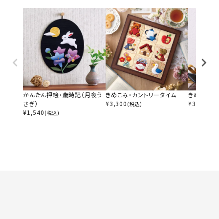
かんたん押絵・歳時記（月夜う
きめこみ・カントリータイム
きめこみ・
さぎ）
¥
3,300
¥
3,135
(税込)
(税
¥
1,540
(税込)