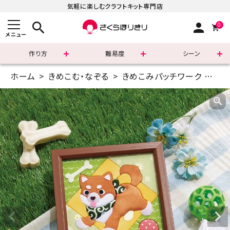
気軽に楽しむクラフトキット専門店
search
person
0
メニュー
作り方
難易度
シーン
ホーム
きめこむ・なぞる
きめこみパッチワーク
ミニ
まずはこちら
ショッピングガイド
よくあるご質問
すべての商品
新着商品
診断チャート