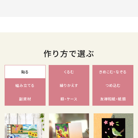
作り方で選ぶ
貼る
くるむ
きめこむ・なぞる
組み立てる
繰りかえす
つめ込む
副資材
額・ケース
友禅和紙・紙類