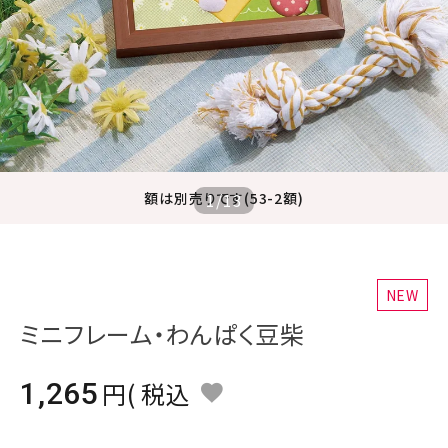
ジャンルで選ぶ
レビューを見る
コーポレートサイト
実店舗案内
デイサービス／
額は別売りです(53-2額)
1
/
13
介護施設関係の方へ
最新のチラシはこちら
お問い合わせ
NEW
ミニフレーム・わんぱく豆柴
ACCOUNT MENU
ようこそ ゲスト 様
1,265
税込
meeting_room
person
ログイン
会員登録