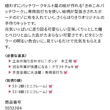
縫わずにパッチワークキルト風の絵が作れる「きめこみパ
ッチワーク」。専用目打ちを使い、絵柄が型抜きされたボ
ードのミゾに布を入れていく、さくらほりきりオリジナルの
手作りキットです。
元気いっぱいに走り回る可愛らしい豆柴。くりっとした瞳
とペロリと出した舌がたまらない可愛さです。ビタミンカ
ラーの明るい色合いに、見ているだけで元気をもらえま
す。
〈必要な道具〉
土台の貼り合わせに｜ボンド 木工用
切る作業が快適になる｜クラフトチョキ
手芸全般に大活躍｜専用目打ち
〈別売り額〉
53-2額（ミニフレーム）
53-8額（ミニフレーム）
商品番号
5053384