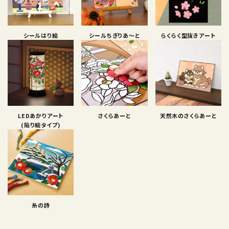
シールはり絵
シールちぎりあ〜と
らくらく型抜きアート
LEDあかりアート
さくらあーと
天然木のさくらあーと
(貼り絵タイプ)
糸の詩