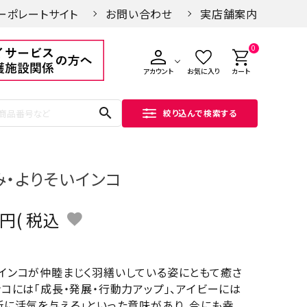
ーポレートサイト
お問い合わせ
実店舗案内
0
アカウント
お気に入り
カート
search
絞り込んで検索する
み・よりそいインコ
税込
インコが仲睦まじく羽繕いしている姿にともて癒さ
ンコには「成長・発展・行動力アップ」、アイビーには
所に活気を与える」といった意味があり、今にも幸