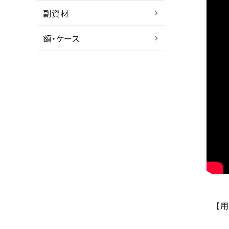
副資材
額・ケース
【