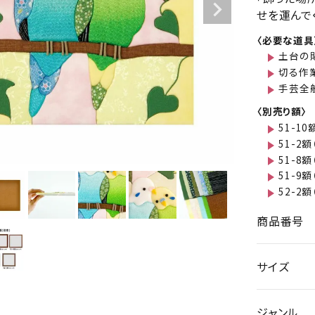
せを運んで
〈必要な道具
土台の
切る作
手芸全
〈別売り額〉
51-10
51-2
51-8
51-9
52-2
商品番号
サイズ
ジャンル