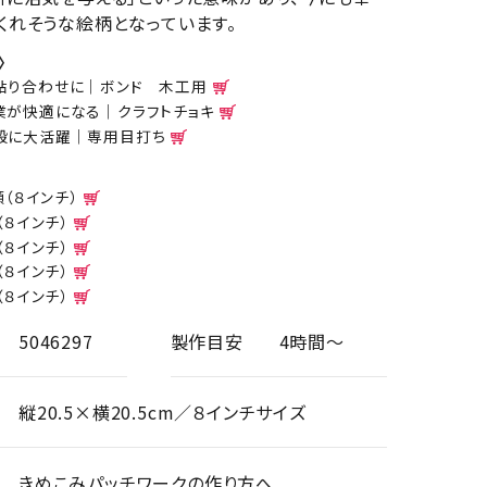
くれそうな絵柄となっています。
〉
貼り合わせに｜ボンド 木工用
業が快適になる｜クラフトチョキ
般に大活躍｜専用目打ち
額（８インチ）
額（８インチ）
額（８インチ）
額（８インチ）
額（８インチ）
5046297
製作目安
4時間～
縦20.5×横20.5cm／８インチサイズ
きめこみパッチワークの作り方へ