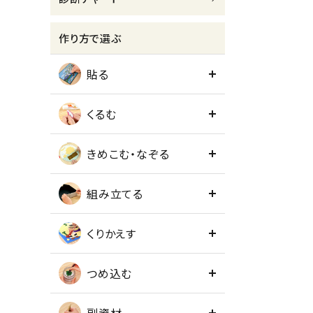
meeting_room
person
ログイン
会員登録
作り方で選ぶ
貼る
くるむ
きめこむ・なぞる
組み立てる
くりかえす
つめ込む