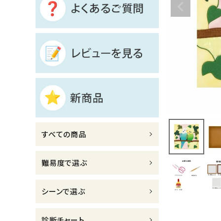
診断チャート
ジャンルで選ぶ
レビューを見る
コーポレートサイト
実店舗案内
デイサービス／
すべての商品
介護施設関係の方へ
最新のチラシはこちら
難易度で選ぶ
お問い合わせ
シーンで選ぶ
ACCOUNT MENU
ようこそ ゲスト 様
診断チャート