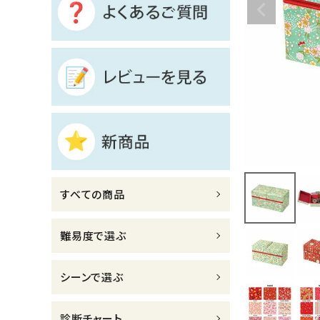
診断チャート
ジャンルで選ぶ
レビューを見る
コーポレートサイト
実店舗案内
デイサービス／
すべての商品
介護施設関係の方へ
最新のチラシはこちら
難易度で選ぶ
お問い合わせ
シーンで選ぶ
ACCOUNT MENU
ようこそ ゲスト 様
診断チャート