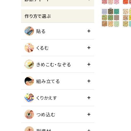
meeting_room
person
ログイン
会員登録
作り方で選ぶ
貼る
くるむ
きめこむ・なぞる
組み立てる
くりかえす
つめ込む