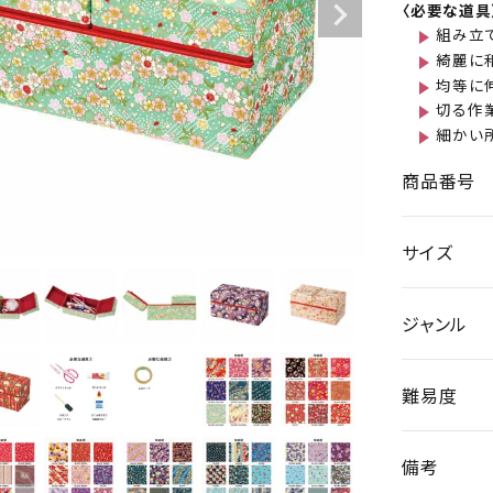
〈必要な道具
組み立
綺麗に
均等に
切る作
細かい
商品番号
サイズ
ジャンル
難易度
備考