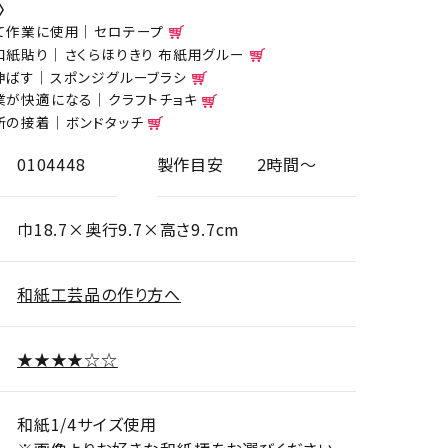
〉
て作業に使用｜セロテープ
和紙貼り｜さくらほりきり 布紙用グルー
伸ばす｜スポンジグルーブラシ
業が快適になる｜クラフトチョキ
所の接着｜ボンドタッチ
0104448
製作目安
2時間～
巾18.7×奥行9.7×高さ9.7cm
和紙工芸品の作り方へ
★★★★☆☆
和紙1/4サイズ使用