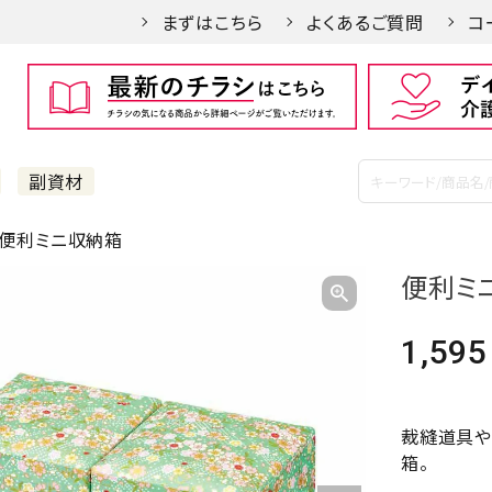
まずはこちら
よくあるご質問
コ
副資材
便利ミニ収納箱
便利ミ
1,595
裁縫道具や
箱。