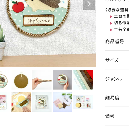
〈必要な道具
土台の
切る作
手芸全
商品番号
サイズ
ジャンル
難易度
備考