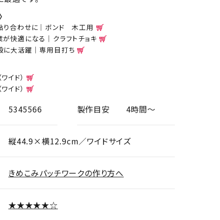
〉
貼り合わせに｜ボンド 木工用
業が快適になる｜クラフトチョキ
般に大活躍｜専用目打ち
（ワイド）
（ワイド）
5345566
製作目安
4時間～
縦44.9×横12.9cm／ワイドサイズ
きめこみパッチワークの作り方へ
★★★★★☆