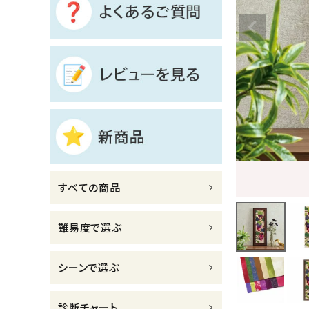
診断チャート
ジャンルで選ぶ
レビューを見る
コーポレートサイト
実店舗案内
デイサービス／
すべての商品
介護施設関係の方へ
最新のチラシはこちら
難易度で選ぶ
お問い合わせ
シーンで選ぶ
ACCOUNT MENU
ようこそ ゲスト 様
診断チャート