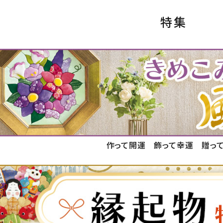
特集
作って開運 飾って幸運 贈っ