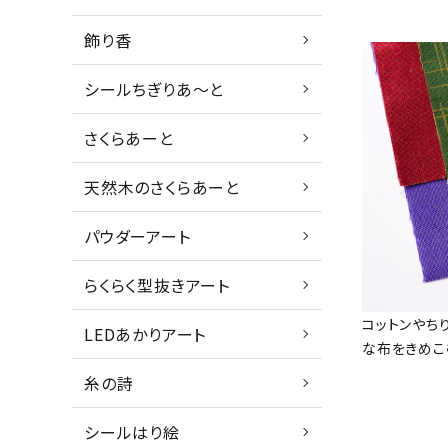
飾り香
シールちぎりあ～と
さくらあーと
天然木のさくらあーと
パウダーアート
らくらく型抜きアート
コットンやち
LEDあかりアート
な布をきめこ
糸の詩
シールはり絵