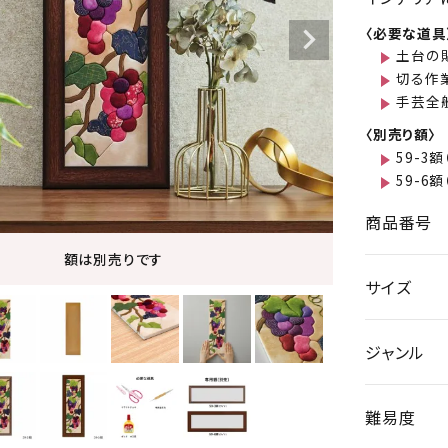
〈必要な道具
土台の
切る作
手芸全
〈別売り額〉
59-3額
59-6額
商品番号
額は別売りです
サイズ
ジャンル
難易度