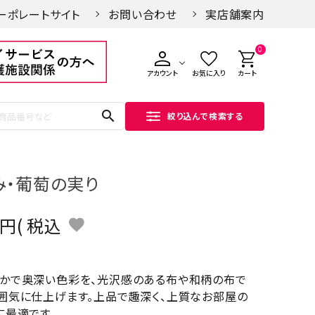
ーポレートサイト
お問い合わせ
実店舗案内
0
アカウント
お気に入り
カート
search
絞り込んで検索する
み・葡萄の実り
税込
かで奥深い色彩を、光沢感のある布や和柄の布で
囲気に仕上げます。上品で趣深く、上質なお部屋の
に最適です。