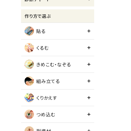
meeting_room
person
ログイン
会員登録
作り方で選ぶ
貼る
くるむ
きめこむ・なぞる
組み立てる
くりかえす
つめ込む