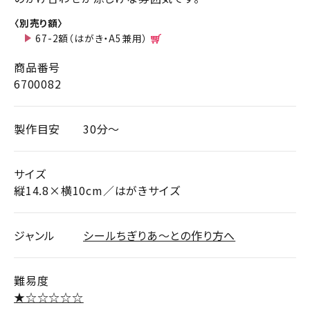
〈別売り額〉
67-2額（はがき・A5兼用）
商品番号
6700082
製作目安
30分～
サイズ
縦14.8×横10cm／はがきサイズ
ジャンル
シールちぎりあ～との作り方へ
難易度
★☆☆☆☆☆