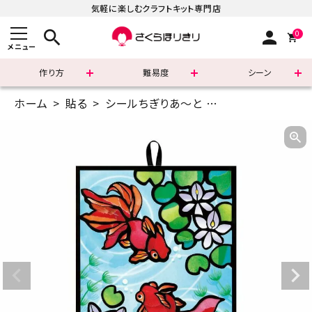
気軽に楽しむクラフトキット専門店
search
person
0
メニュー
作り方
難易度
シーン
ホーム
貼る
シールちぎりあ～と
はがきサイズ(14.
まずはこちら
ショッピングガイド
よくあるご質問
すべての商品
新着商品
診断チャート