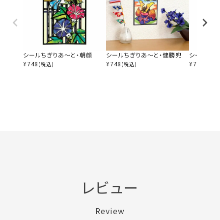
シールちぎりあ～と・朝顔
シールちぎりあ～と・健勝兜
シールちぎ
¥
748
¥
748
¥
748
(税込)
(税込)
(税込)
レビュー
Review