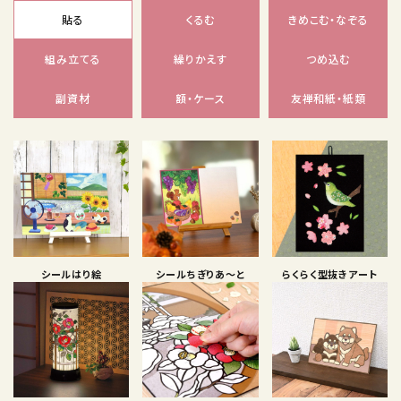
貼る
くるむ
きめこむ・なぞる
組み立てる
繰りかえす
つめ込む
副資材
額・ケース
友禅和紙・紙類
シールはり絵
シールちぎりあ〜と
らくらく型抜きアート