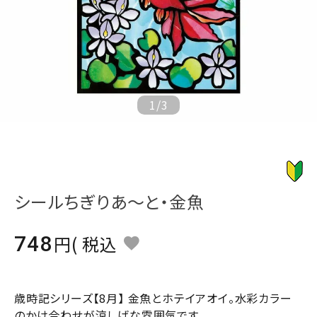
ジャンルで選ぶ
レビューを見る
コーポレートサイト
実店舗案内
1
/
3
デイサービス／
介護施設関係の方へ
最新のチラシはこちら
お問い合わせ
シールちぎりあ～と・金魚
ACCOUNT MENU
748
税込
ようこそ ゲスト 様
meeting_room
person
ログイン
会員登録
歳時記シリーズ【8月】 金魚とホテイアオイ。水彩カラー
のかけ合わせが涼しげな雰囲気です。