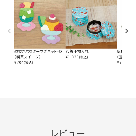
型抜きパウダーマグネット・Ｏ
八角小物入れ
型抜きパウ
（喫茶スイーツ）
¥
1,320
（豆柴）
(税込)
¥
704
¥
704
(税込)
(税込)
レビュー