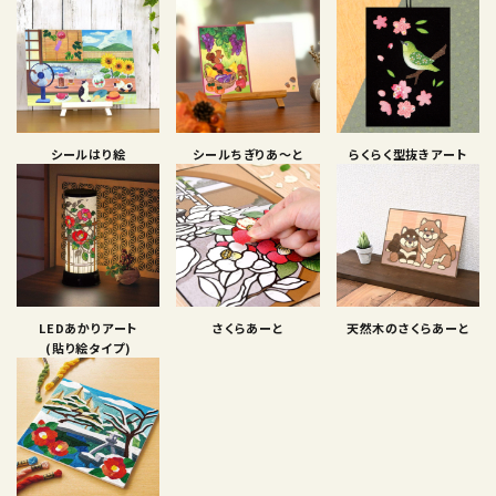
シールはり絵
シールちぎりあ〜と
らくらく型抜きアート
LEDあかりアート
さくらあーと
天然木のさくらあーと
(貼り絵タイプ)