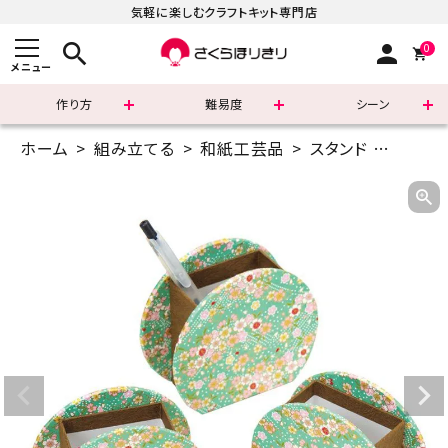
気軽に楽しむクラフトキット専門店
search
person
0
メニュー
作り方
難易度
シーン
ホーム
組み立てる
和紙工芸品
スタンド
まんま
まずはこちら
ショッピングガイド
よくあるご質問
すべての商品
新着商品
診断チャート