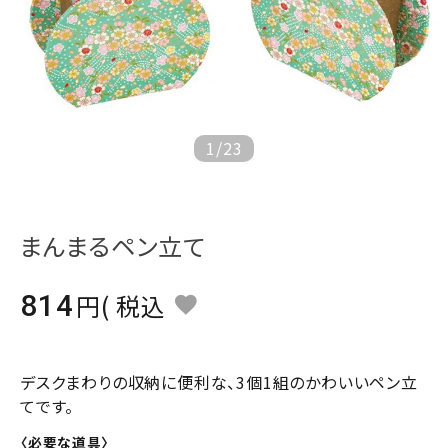
ジャンルで選ぶ
レビューを見る
コーポレートサイト
実店舗案内
1
/
23
デイサービス／
介護施設関係の方へ
まんまるペン立て
最新のチラシはこちら
お問い合わせ
814
税込
ACCOUNT MENU
ようこそ ゲスト 様
デスクまわりの収納に便利な、3個1組のかわいいペン立
てです。
meeting_room
person
ログイン
会員登録
〈必要な道具〉