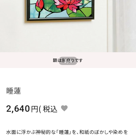
ジャンルで選ぶ
レビューを見る
コーポレートサイト
実店舗案内
デイサービス／
額は別売りです
1
/
4
介護施設関係の方へ
最新のチラシはこちら
お問い合わせ
睡蓮
ACCOUNT MENU
2,640
税込
ようこそ ゲスト 様
meeting_room
person
ログイン
会員登録
水面に浮かぶ神秘的な「睡蓮」を、和紙のぼかしや染めを