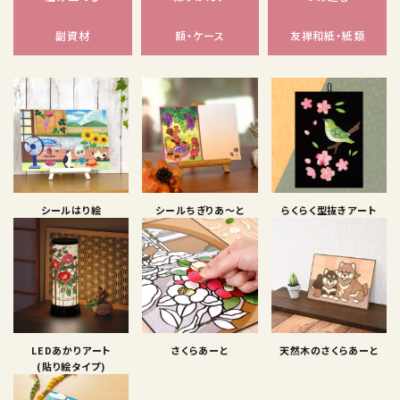
副資材
額・ケース
友禅和紙・紙類
シールはり絵
シールちぎりあ〜と
らくらく型抜きアート
LEDあかりアート
さくらあーと
天然木のさくらあーと
(貼り絵タイプ)