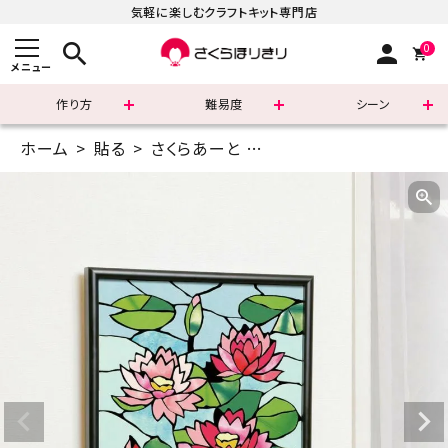
気軽に楽しむクラフトキット専門店
search
person
0
メニュー
作り方
難易度
シーン
ホーム
貼る
さくらあーと
12インチ(30.4×30.4cm
まずはこちら
ショッピングガイド
よくあるご質問
すべての商品
新着商品
診断チャート