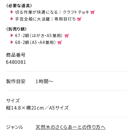
〈必要な道具〉
切る作業が快適になる｜クラフトチョキ
手芸全般に大活躍｜専用目打ち
〈別売り額〉
67-2額（はがき・A5兼用）
68-2額（A5・A4兼用）
商品番号
6480081
製作目安
1時間～
サイズ
縦14.8×横21cm／A5サイズ
ジャンル
天然木のさくらあーとの作り方へ