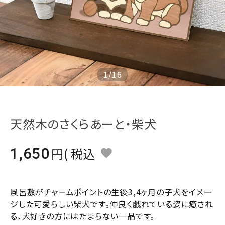
ジャンルで選ぶ
レビューを見る
コーポレートサイト
実店舗案内
1
/
16
デイサービス／
介護施設関係の方へ
天然木のさくらあーと・柴犬
最新のチラシはこちら
お問い合わせ
1,650
税込
ACCOUNT MENU
ようこそ ゲスト 様
風呂敷がチャームポイントの生後3,4ヶ月の子犬をイメー
ジした可愛らしい柴犬です。仲良く戯れている姿に癒され
meeting_room
person
ログイン
会員登録
る、犬好きの方にはたまらない一品です。