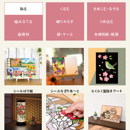
貼る
くるむ
きめこむ・なぞる
組み立てる
繰りかえす
つめ込む
副資材
額・ケース
友禅和紙・紙類
シールはり絵
シールちぎりあ〜と
らくらく型抜きアート