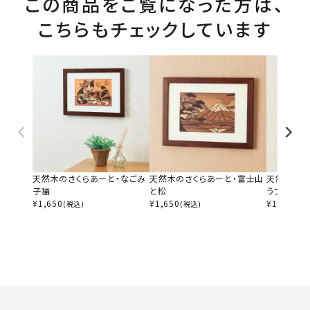
この商品をご覧になった方は、
こちらもチェックしています
天然木のさくらあーと・なごみ
天然木のさくらあーと・富士山
天然木のさ
子猫
と松
うファミリ
¥
1,650
¥
1,650
¥
1,650
(税込)
(税込)
(税