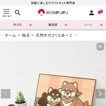
気軽に楽しむクラフトキット専門店
search
person
0
メニュー
作り方
難易度
シーン
ホーム
貼る
天然木のさくらあーと
A5(14.8×21c
まずはこちら
ショッピングガイド
よくあるご質問
すべての商品
新着商品
診断チャート