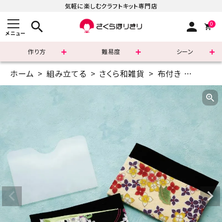
気軽に楽しむクラフトキット専門店
search
person
0
メニュー
作り方
難易度
シーン
ホーム
組み立てる
さくら和雑貨
布付き
さくらク
まずはこちら
ショッピングガイド
よくあるご質問
すべての商品
新着商品
診断チャート