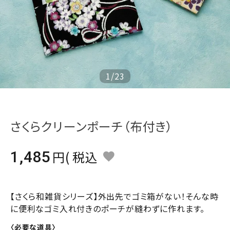
ジャンルで選ぶ
レビューを見る
コーポレートサイト
実店舗案内
1
/
23
デイサービス／
介護施設関係の方へ
さくらクリーンポーチ（布付き）
最新のチラシはこちら
お問い合わせ
1,485
税込
ACCOUNT MENU
ようこそ ゲスト 様
【さくら和雑貨シリーズ】外出先でゴミ箱がない！そんな時
に便利なゴミ入れ付きのポーチが縫わずに作れます。
meeting_room
person
ログイン
会員登録
〈必要な道具〉