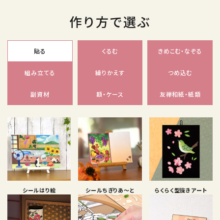
作り方で選ぶ
貼る
くるむ
きめこむ・なぞる
組み立てる
繰りかえす
つめ込む
副資材
額・ケース
友禅和紙・紙類
シールはり絵
シールちぎりあ〜と
らくらく型抜きアート