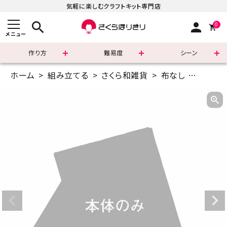
気軽に楽しむクラフトキット専門店
search
person
0
メニュー
作り方
難易度
シーン
ホーム
組み立てる
さくら和雑貨
布なし
さくら折
まずはこちら
ショッピングガイド
よくあるご質問
すべての商品
新着商品
診断チャート