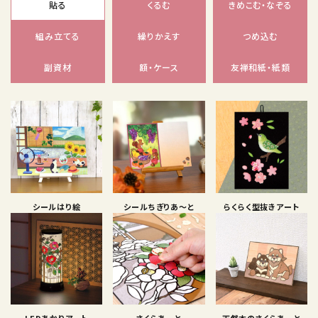
貼る
くるむ
きめこむ・なぞる
組み立てる
繰りかえす
つめ込む
副資材
額・ケース
友禅和紙・紙類
シールはり絵
シールちぎりあ〜と
らくらく型抜きアート
LEDあかりアート
さくらあーと
天然木のさくらあーと