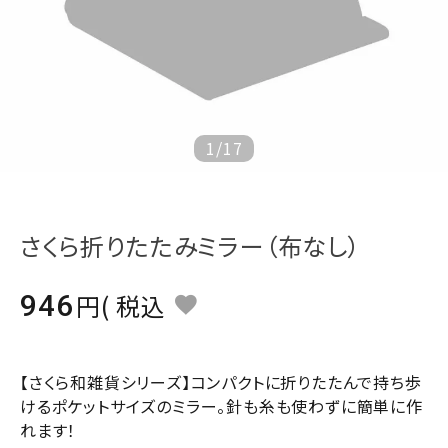
ジャンルで選ぶ
レビューを見る
コーポレートサイト
実店舗案内
1
/
17
デイサービス／
介護施設関係の方へ
さくら折りたたみミラー（布なし）
最新のチラシはこちら
お問い合わせ
946
税込
ACCOUNT MENU
ようこそ ゲスト 様
【さくら和雑貨シリーズ】コンパクトに折りたたんで持ち歩
けるポケットサイズのミラー。針も糸も使わずに簡単に作
meeting_room
person
ログイン
会員登録
れます！