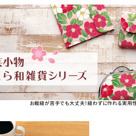
お裁縫が苦手でも大丈夫！
縫わずに作れる
実用性