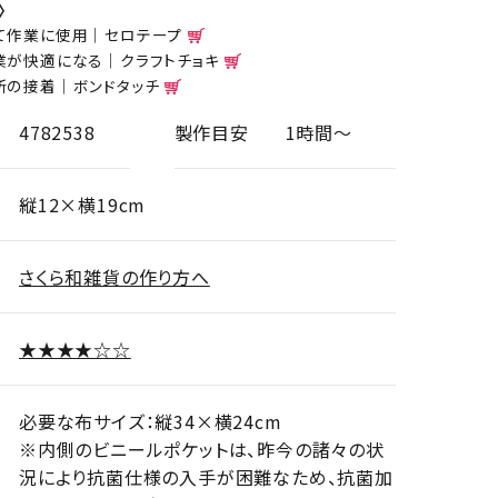
〉
て作業に使用｜セロテープ
業が快適になる｜クラフトチョキ
所の接着｜ボンドタッチ
4782538
製作目安
1時間～
縦12×横19cm
さくら和雑貨の作り方へ
説明書、ボール紙、
★★★★☆☆
必要な布サイズ：縦34×横24cm
※内側のビニールポケットは、昨今の諸々の状
況により抗菌仕様の入手が困難なため、抗菌加