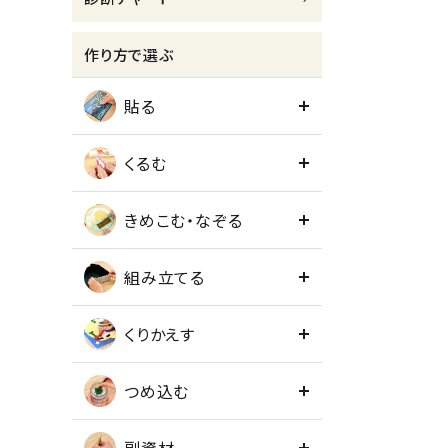
meeting_room
person
ログイン
会員登録
作り方で選ぶ
貼る
くるむ
きめこむ・なぞる
組み立てる
くりかえす
つめ込む