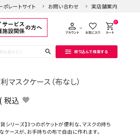
ーポレートサイト
お問い合わせ
実店舗案内
0
アカウント
お気に入り
カート
search
絞り込んで検索する
便利マスクケース（布なし）
税込
雑貨シリーズ】3つのポケットが便利な、マスクの持ち
なケースが、お手持ちの布で自由に作れます。