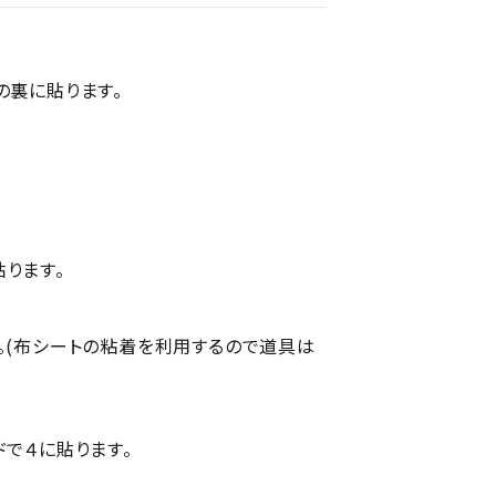
の裏に貼ります。
ります。
。(布シートの粘着を利用するので道具は
ドで４に貼ります。