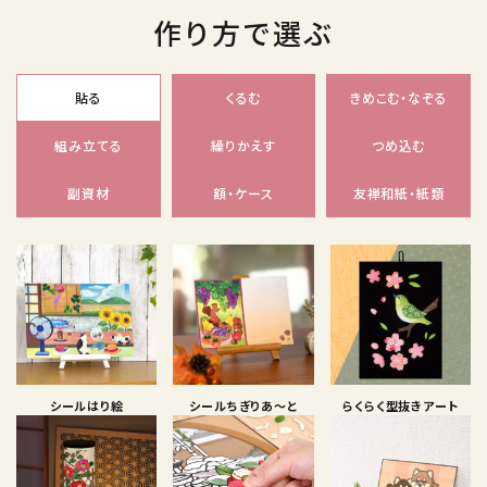
作り方で選ぶ
貼る
くるむ
きめこむ・なぞる
組み立てる
繰りかえす
つめ込む
副資材
額・ケース
友禅和紙・紙類
シールはり絵
シールちぎりあ〜と
らくらく型抜きアート