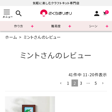
気軽に楽しむクラフトキット専門店
search
person
0
メニュー
作り方
難易度
シーン
ホーム
ミントさんのレビュー
まずはこちら
ショッピングガイド
ミントさんのレビュー
よくあるご質問
41
件中
11
-
20
件表示
すべての商品
1
2
3
…
5
新着商品
診断チャート