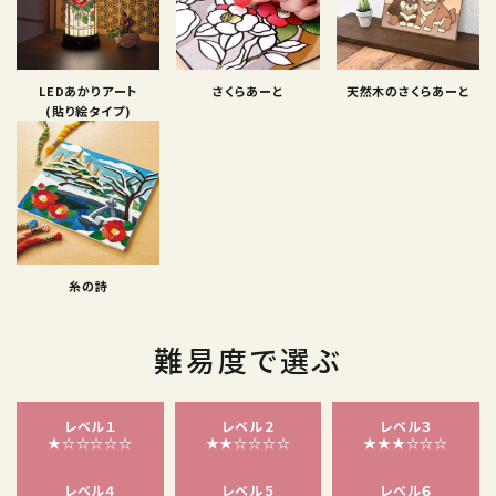
LEDあかりアート
さくらあーと
天然木のさくらあーと
(貼り絵タイプ)
糸の詩
難易度で選ぶ
レベル１
レベル２
レベル３
★☆☆☆☆☆
★★☆☆☆☆
★★★☆☆☆
レベル４
レベル５
レベル６