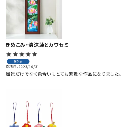
ジャンルで選ぶ
レビューを見る
コーポレートサイト
実店舗案内
きめこみ・清涼蓮とカワセミ
デイサービス／
介護施設関係の方へ
購入者
投稿日
2023/10/31
最新のチラシはこちら
風景だけでなく色合いもとても素敵な作品になりました。
お問い合わせ
ACCOUNT MENU
ようこそ ゲスト 様
meeting_room
person
ログイン
会員登録