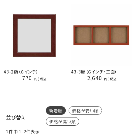
ジャンルで選ぶ
レビューを見る
コーポレートサイト
実店舗案内
デイサービス／
介護施設関係の方へ
43-2額（６インチ）
43-3額（６インチ・三面）
最新のチラシはこちら
770
2,640
税込
税込
お問い合わせ
ACCOUNT MENU
ようこそ ゲスト 様
新着順
価格が安い順
並び替え
価格が高い順
meeting_room
person
ログイン
会員登録
2
件中
1
-
2
件表示