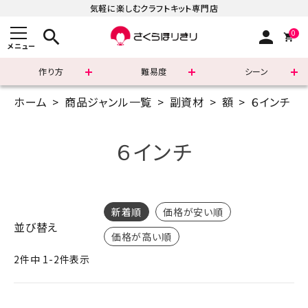
気軽に楽しむクラフトキット専門店
search
person
0
メニュー
作り方
難易度
シーン
ホーム
商品ジャンル一覧
副資材
額
６インチ
まずはこちら
ショッピングガイド
６インチ
よくあるご質問
すべての商品
新着順
価格が安い順
並び替え
価格が高い順
新着商品
2
件中
1
-
2
件表示
診断チャート