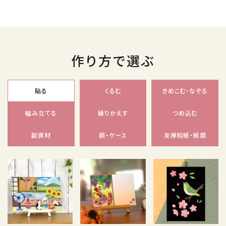
作り方で選ぶ
貼る
くるむ
きめこむ・なぞる
組み立てる
繰りかえす
つめ込む
副資材
額・ケース
友禅和紙・紙類