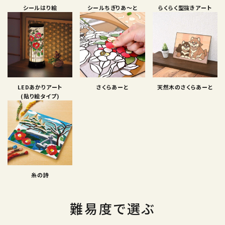
シールはり絵
シールちぎりあ〜と
らくらく型抜きアート
LEDあかりアート
さくらあーと
天然木のさくらあーと
(貼り絵タイプ)
糸の詩
難易度で選ぶ