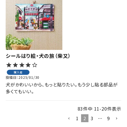
シールはり絵・犬の旅（柴又）
購入者
投稿日
2025/01/30
犬がかわいいから、もっと貼りたい。もう少し貼る部品が
多くてもいい。
83
件中
11
-
20
件表示
1
2
3
…
9