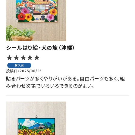
ジャンルで選ぶ
レビューを見る
コーポレートサイト
実店舗案内
シールはり絵・犬の旅（沖縄）
デイサービス／
介護施設関係の方へ
購入者
投稿日
2025/08/06
最新のチラシはこちら
貼るパーツが多くやりがいがある。自由パーツも多く、組
お問い合わせ
み合わせ次第でいろいろできるのがよい。
ACCOUNT MENU
ようこそ ゲスト 様
meeting_room
person
ログイン
会員登録