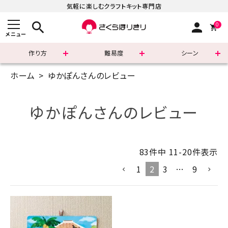
気軽に楽しむクラフトキット専門店
search
person
0
メニュー
作り方
難易度
シーン
ホーム
ゆかぽんさんのレビュー
まずはこちら
ショッピングガイド
ゆかぽんさんのレビュー
よくあるご質問
83
件中
11
-
20
件表示
すべての商品
1
2
3
…
9
新着商品
診断チャート