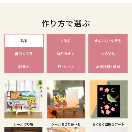
作り方で選ぶ
貼る
くるむ
きめこむ・なぞる
組み立てる
繰りかえす
つめ込む
副資材
額・ケース
友禅和紙・紙類
シールはり絵
シールちぎりあ〜と
らくらく型抜きアート