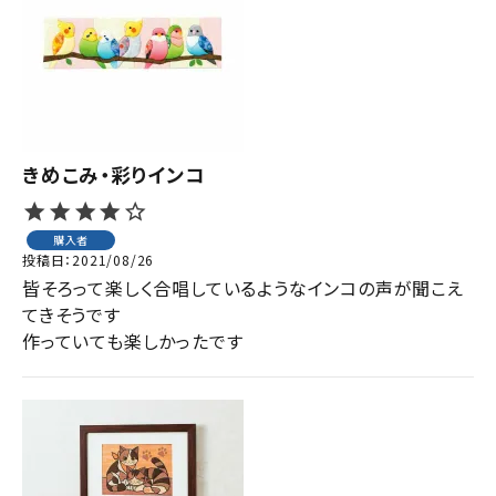
ジャンルで選ぶ
レビューを見る
コーポレートサイト
実店舗案内
きめこみ・彩りインコ
デイサービス／
介護施設関係の方へ
購入者
投稿日
2021/08/26
最新のチラシはこちら
皆そろって楽しく合唱しているようなインコの声が聞こえ
お問い合わせ
てきそうです

作っていても楽しかったです
ACCOUNT MENU
ようこそ ゲスト 様
meeting_room
person
ログイン
会員登録