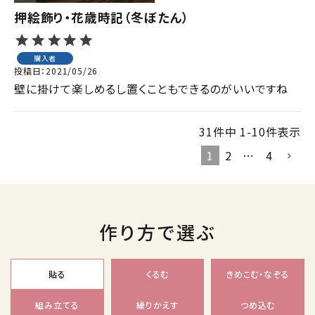
押絵飾り・花歳時記（冬ぼたん）
購入者
投稿日
2021/05/26
壁に掛けて楽しめるし置くこともできるのがいいですね
31
件中
1
-
10
件表示
1
2
…
4
作り方で選ぶ
貼る
くるむ
きめこむ・なぞる
組み立てる
繰りかえす
つめ込む