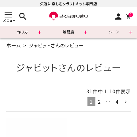
気軽に楽しむクラフトキット専門店
search
person
0
メニュー
作り方
難易度
シーン
ホーム
ジャビットさんのレビュー
まずはこちら
ショッピングガイド
ジャビットさんのレビュー
よくあるご質問
31
件中
1
-
10
件表示
すべての商品
1
2
…
4
新着商品
診断チャート