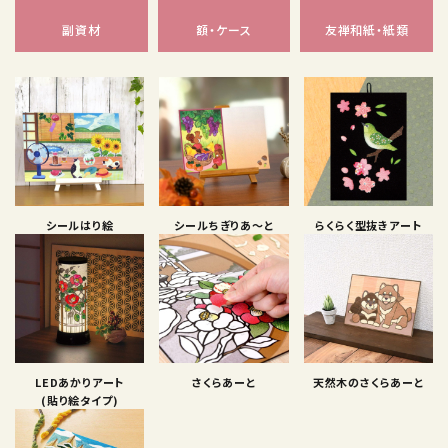
副資材
額・ケース
友禅和紙・紙類
シールはり絵
シールちぎりあ〜と
らくらく型抜きアート
LEDあかりアート
さくらあーと
天然木のさくらあーと
(貼り絵タイプ)