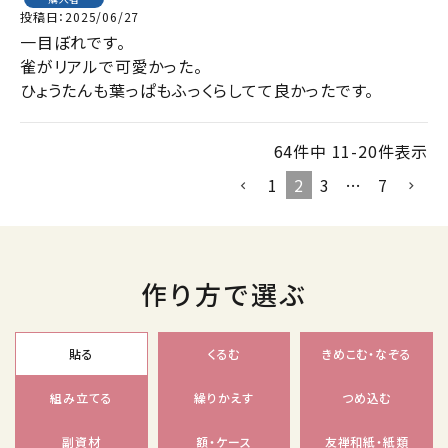
投稿日
2025/06/27
一目ぼれです。

雀がリアルで可愛かった。

ひょうたんも葉っぱもふっくらしてて良かったです。
64
件中
11
-
20
件表示
1
2
3
…
7
作り方で選ぶ
貼る
くるむ
きめこむ・なぞる
組み立てる
繰りかえす
つめ込む
副資材
額・ケース
友禅和紙・紙類