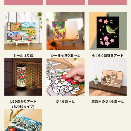
シールはり絵
シールちぎりあ〜と
らくらく型抜きアート
LEDあかりアート
さくらあーと
天然木のさくらあーと
(貼り絵タイプ)