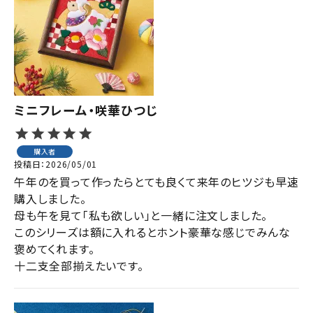
ジャンルで選ぶ
レビューを見る
コーポレートサイト
実店舗案内
ミニフレーム・咲華ひつじ
デイサービス／
介護施設関係の方へ
購入者
投稿日
2026/05/01
最新のチラシはこちら
午年のを買って作ったらとても良くて来年のヒツジも早速
お問い合わせ
購入しました。

母も午を見て「私も欲しい」と一緒に注文しました。

このシリーズは額に入れるとホント豪華な感じでみんな
ACCOUNT MENU
褒めてくれます。

ようこそ ゲスト 様
十二支全部揃えたいです。
meeting_room
person
ログイン
会員登録