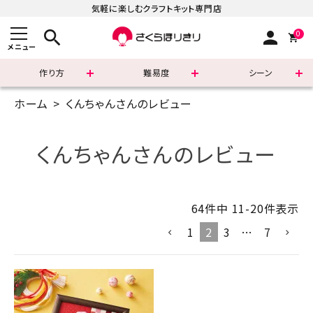
気軽に楽しむクラフトキット専門店
search
person
0
メニュー
作り方
難易度
シーン
ホーム
くんちゃんさんのレビュー
まずはこちら
ショッピングガイド
くんちゃんさんのレビュー
よくあるご質問
64
件中
11
-
20
件表示
すべての商品
1
2
3
…
7
新着商品
診断チャート