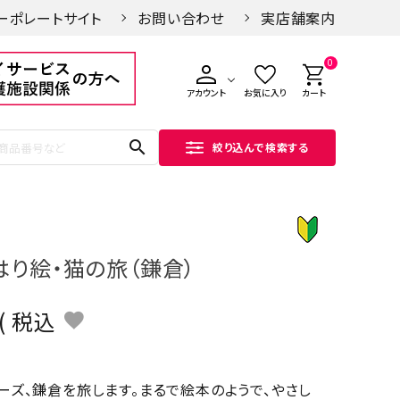
ーポレートサイト
お問い合わせ
実店舗案内
0
アカウント
お気に入り
カート
search
絞り込んで検索する
はり絵・猫の旅（鎌倉）
税込
ーズ、鎌倉を旅します。まるで絵本のようで、やさし