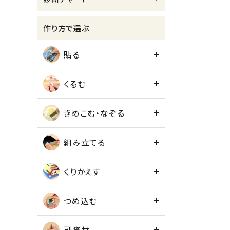
meeting_room
person
ログイン
会員登録
作り方で選ぶ
貼る
くるむ
きめこむ・なぞる
組み立てる
くりかえす
つめ込む