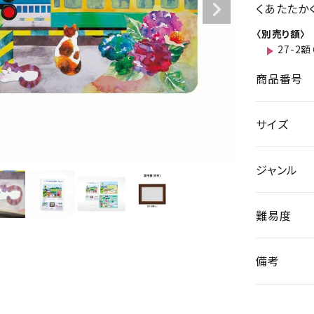
くあたたか
〈別売り額〉
27-2額
商品番号
サイズ
ジャンル
難易度
備考