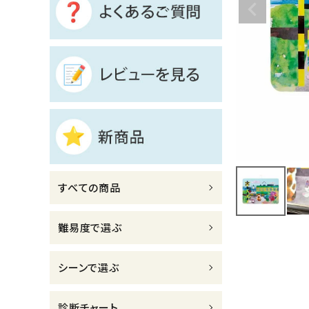
診断チャート
ジャンルで選ぶ
レビューを見る
コーポレートサイト
実店舗案内
デイサービス／
すべての商品
介護施設関係の方へ
最新のチラシはこちら
難易度で選ぶ
お問い合わせ
シーンで選ぶ
ACCOUNT MENU
ようこそ ゲスト 様
診断チャート