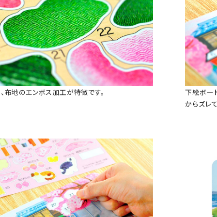
、布地のエンボス加工が特徴です。
下絵ボー
からズレ