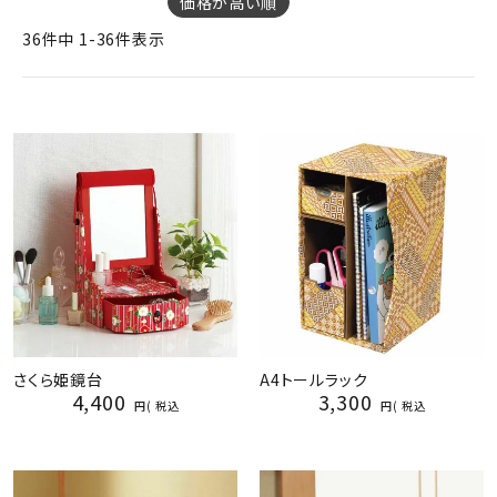
価格が高い順
ジャンルで選ぶ
36
件中
1
-
36
件表示
レビューを見る
コーポレートサイト
実店舗案内
デイサービス／
介護施設関係の方へ
最新のチラシはこちら
お問い合わせ
ACCOUNT MENU
さくら姫鏡台
A4トールラック
ようこそ ゲスト 様
4,400
3,300
税込
税込
meeting_room
person
ログイン
会員登録