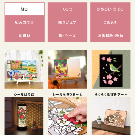
貼る
くるむ
きめこむ・なぞる
組み立てる
繰りかえす
つめ込む
副資材
額・ケース
友禅和紙・紙類
シールはり絵
シールちぎりあ〜と
らくらく型抜きアート