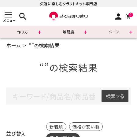
気軽に楽しむクラフトキット専門店
search
person
0
メニュー
作り方
難易度
シーン
ホーム
“”の検索結果
まずはこちら
ショッピングガイド
“”の検索結果
よくあるご質問
すべての商品
検索する
新着商品
診断チャート
新着順
価格が安い順
並び替え