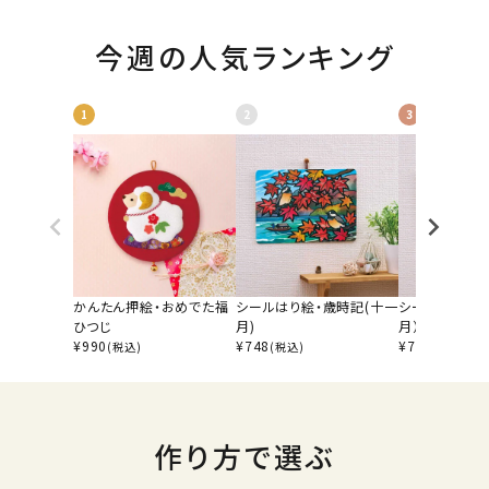
今週の人気ランキング
1
2
3
かんたん押絵・おめでた福
シールはり絵・歳時記(十一
シールはり絵・
ひつじ
月)
月）
¥
990
¥
748
¥
748
(税込)
(税込)
(税込)
作り方で選ぶ