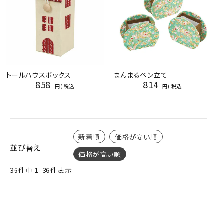
トールハウスボックス
まんまるペン立て
858
814
税込
税込
新着順
価格が安い順
並び替え
価格が高い順
36
件中
1
-
36
件表示