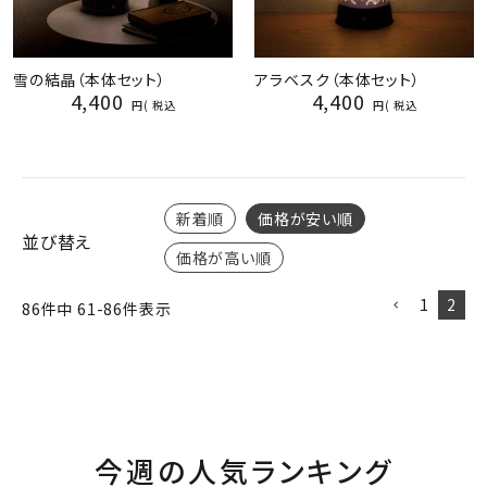
雪の結晶（本体セット）
アラベスク（本体セット）
4,400
4,400
税込
税込
新着順
価格が安い順
並び替え
価格が高い順
1
2
86
件中
61
-
86
件表示
今週の人気ランキング