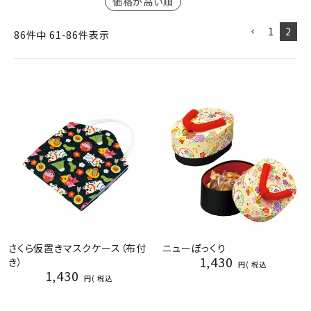
価格が高い順
ジャンルで選ぶ
1
2
86
件中
61
-
86
件表示
レビューを見る
コーポレートサイト
実店舗案内
デイサービス／
介護施設関係の方へ
最新のチラシはこちら
お問い合わせ
ACCOUNT MENU
さくら仮置きマスクケース（布付
ニューぽっくり
ようこそ ゲスト 様
1,430
き）
税込
1,430
税込
meeting_room
person
ログイン
会員登録