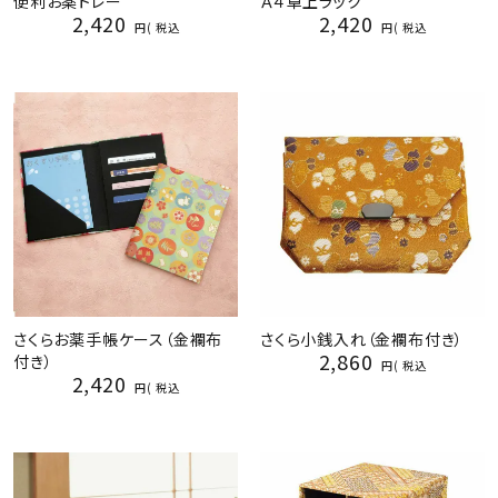
便利お薬トレー
Ａ４卓上ラック
2,420
2,420
税込
税込
さくらお薬手帳ケース（金襴布
さくら小銭入れ（金襴布付き）
2,860
付き）
税込
2,420
税込