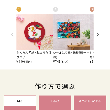
1
2
3
かんたん押絵・おめでた福
シールはり絵・歳時記(十一
シールはり絵・
ひつじ
月)
月）
¥
990
¥
748
¥
748
(税込)
(税込)
(税込)
作り方で選ぶ
貼る
くるむ
きめこむ・なぞる