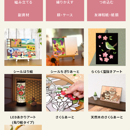
組み立てる
繰りかえす
つめ込む
副資材
額・ケース
友禅和紙・紙類
シールはり絵
シールちぎりあ〜と
らくらく型抜きアート
LEDあかりアート
さくらあーと
天然木のさくらあーと
(貼り絵タイプ)