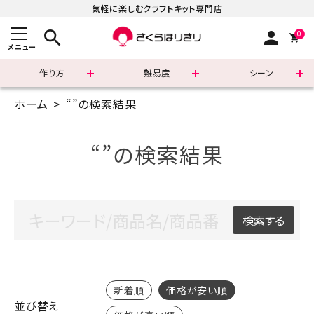
気軽に楽しむクラフトキット専門店
search
person
0
メニュー
作り方
難易度
シーン
ホーム
“”の検索結果
まずはこちら
ショッピングガイド
“”の検索結果
よくあるご質問
すべての商品
検索する
新着商品
診断チャート
新着順
価格が安い順
並び替え