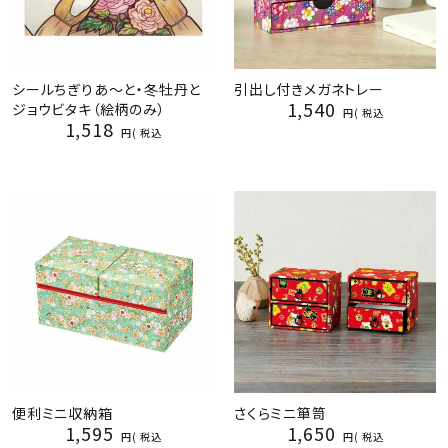
シールちぎりあ～と・冬牡丹と
引出し付きメガネトレー
1,540
ジョウビタキ（絵柄のみ）
税込
1,518
税込
便利ミニ収納箱
さくらミニ箪笥
1,595
1,650
税込
税込