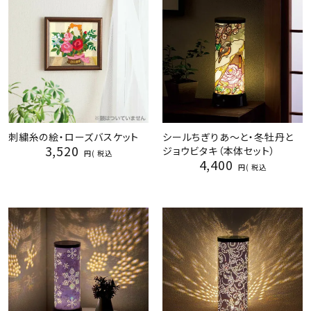
刺繍糸の絵・ローズバスケット
シールちぎりあ～と・冬牡丹と
3,520
ジョウビタキ（本体セット）
税込
4,400
税込