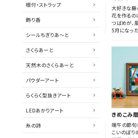
根付・ストラップ
大好きな藤
花を作るの
飾り香
つばめが、
シールちぎりあ～と
さくらあーと
天然木のさくらあーと
パウダーアート
らくらく型抜きアート
LEDあかりアート
きめこみ暦
端午の節句
糸の詩
こいのぼり