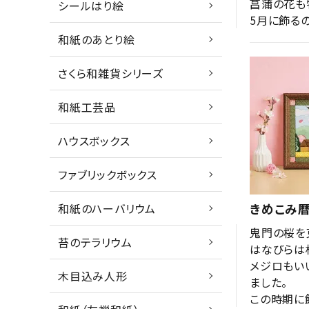
菖蒲の花も
シールはり絵
5月に飾る
和紙のあとり絵
さくら和雑貨シリーズ
和紙工芸品
ハウスボックス
ファブリックボックス
和紙のハーバリウム
きめこみ暦
鬼門の桜を
苔のテラリウム
はなびらは
メジロもい
木目込み人形
ました。

この時期に