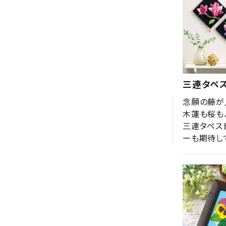
三連タペ
念願の藤が
木蓮も桜も
三連タペス
ーも期待し