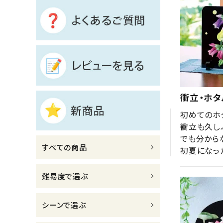
診断チャート
ジャンルで選ぶ
レビューを見る
コーポレートサイト
衝立・ホタ
実店舗案内
初めてのホ
デイサービス／
衝立も久し
介護施設関係の方へ
でも分から
すべての商品
初夏になっ
最新のチラシはこちら
お問い合わせ
難易度で選ぶ
ACCOUNT MENU
シーンで選ぶ
ようこそ ゲスト 様