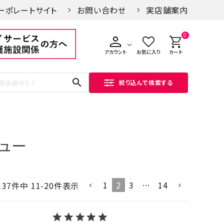
ーポレートサイト
お問い合わせ
実店舗案内
0
アカウント
お気に入り
カート
search
絞り込んで検索する
ュー
1
2
3
…
14
137
件中
11
-
20
件表示