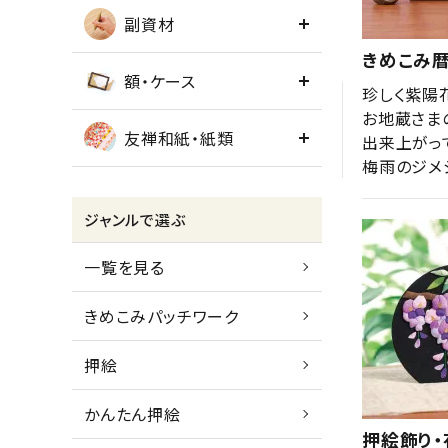
副資材
きめこみ暦
額・ケース
珍しく紫陽花
お地蔵さま
友禅和紙・紙類
出来上がっ
梅雨のジメ
ジャンルで選ぶ
一覧を見る
きめこみパッチワーク
押絵
かんたん押絵
押絵飾り・