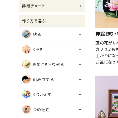
診断チャート
meeting_room
person
ログイン
会員登録
作り方で選ぶ
押絵飾り・
貼る
蓮の花がい
カワセミも
くるむ
上がりになっ
お盆になっ
きめこむ・なぞる
組み立てる
くりかえす
つめ込む