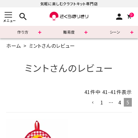
気軽に楽しむクラフトキット専門店
search
person
0
メニュー
作り方
難易度
シーン
ホーム
ミントさんのレビュー
まずはこちら
ショッピングガイド
ミントさんのレビュー
よくあるご質問
41
件中
41
-
41
件表示
すべての商品
1
…
4
5
新着商品
診断チャート