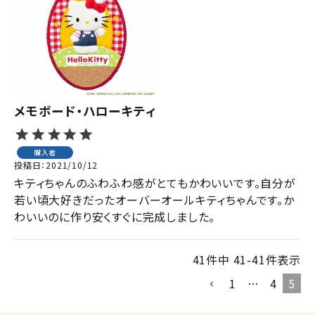
ジャンルで選ぶ
レビューを見る
コーポレートサイト
実店舗案内
メモボード・ハローキティ
デイサービス／
介護施設関係の方へ
購入者
投稿日
2021/10/12
最新のチラシはこちら
キティちゃんのふわふわ感がとてもかわいいです。自分が
お問い合わせ
若い頃大好きだったオーバーオールキティちゃんです。か
わいいのに作り安くすぐに完成しました。
ACCOUNT MENU
ようこそ ゲスト 様
41
件中
41
-
41
件表示
1
…
4
5
meeting_room
person
ログイン
会員登録