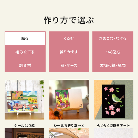
作り方で選ぶ
貼る
くるむ
きめこむ・なぞる
組み立てる
繰りかえす
つめ込む
副資材
額・ケース
友禅和紙・紙類
シールはり絵
シールちぎりあ〜と
らくらく型抜きアート