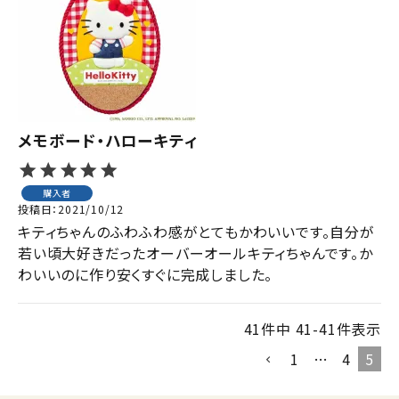
ジャンルで選ぶ
レビューを見る
コーポレートサイト
実店舗案内
メモボード・ハローキティ
デイサービス／
介護施設関係の方へ
購入者
投稿日
2021/10/12
最新のチラシはこちら
キティちゃんのふわふわ感がとてもかわいいです。自分が
お問い合わせ
若い頃大好きだったオーバーオールキティちゃんです。か
わいいのに作り安くすぐに完成しました。
ACCOUNT MENU
ようこそ ゲスト 様
41
件中
41
-
41
件表示
1
…
4
5
meeting_room
person
ログイン
会員登録