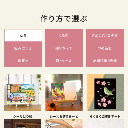
作り方で選ぶ
貼る
くるむ
きめこむ・なぞる
組み立てる
繰りかえす
つめ込む
副資材
額・ケース
友禅和紙・紙類
シールはり絵
シールちぎりあ〜と
らくらく型抜きアート