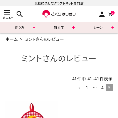
気軽に楽しむクラフトキット専門店
search
person
0
メニュー
作り方
難易度
シーン
ホーム
ミントさんのレビュー
まずはこちら
ショッピングガイド
ミントさんのレビュー
よくあるご質問
41
件中
41
-
41
件表示
すべての商品
1
…
4
5
新着商品
診断チャート