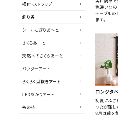
実に簡単で
根付・ストラップ
色違いなの
テーブルの
飾り香
ます。
シールちぎりあ～と
さくらあーと
天然木のさくらあーと
パウダーアート
らくらく型抜きアート
ロングタペ
LEDあかりアート
初夏にふさ
つたが難し
糸の詩
8月は蓮を