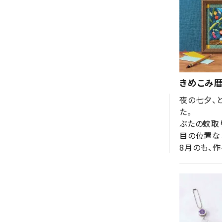
きめこみ暦
夜の七夕、
た。

ぶたの蚊取
目の位置な
8月のも、