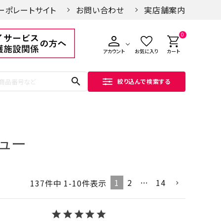
ーポレートサイト
お問い合わせ
実店舗案内
0
アカウント
お気に入り
カート
search
絞り込んで検索する
ュー
1
2
…
14
137
件中
1
-
10
件表示