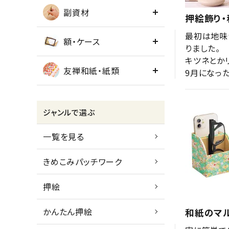
副資材
押絵飾り
最初は地味
額・ケース
りました。

キツネとか
友禅和紙・紙類
9月になっ
ジャンルで選ぶ
一覧を見る
きめこみパッチワーク
押絵
かんたん押絵
和紙のマ