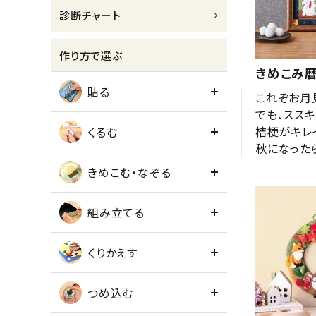
診断チャート
meeting_room
person
ログイン
会員登録
作り方で選ぶ
きめこみ暦
貼る
これぞお月見
でも、ススキ
桔梗がキレイ
くるむ
秋になった
きめこむ・なぞる
組み立てる
くりかえす
つめ込む