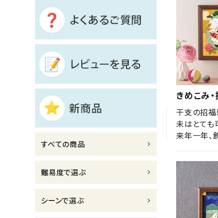
診断チャート
ジャンルで選ぶ
レビューを見る
コーポレートサイト
きめこみ
実店舗案内
干支の招福
デイサービス／
未はとても
介護施設関係の方へ
来年一年、
すべての商品
最新のチラシはこちら
お問い合わせ
難易度で選ぶ
ACCOUNT MENU
シーンで選ぶ
ようこそ ゲスト 様