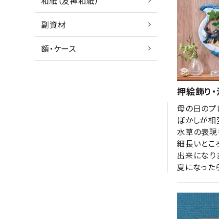
和紙（友禅和紙）
副資材
額・ケース
押絵飾り
母の日のプレ
ぼかしが相
水草の表現
細長いとこ
出来になりま
夏になった