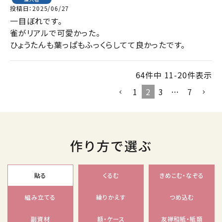
投稿日
2025/06/27
一目ぼれです。

雀がリアルで可愛かった。

ひょうたんも葉っぱもふっくらしてて良かったです。
64
件中
11
-
20
件表示
1
2
3
…
7
作り方で選ぶ
貼る
くるむ
きめこむ・なぞる
組み立てる
繰りかえす
つめ込む
副資材
額・ケース
友禅和紙・紙類