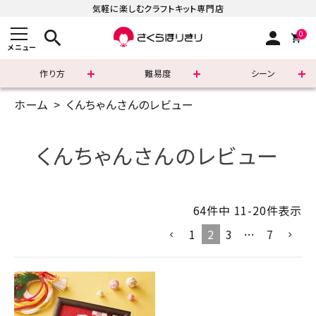
気軽に楽しむクラフトキット専門店
search
person
0
メニュー
作り方
難易度
シーン
ホーム
くんちゃんさんのレビュー
まずはこちら
ショッピングガイド
くんちゃんさんのレビュー
よくあるご質問
64
件中
11
-
20
件表示
すべての商品
1
2
3
…
7
新着商品
診断チャート