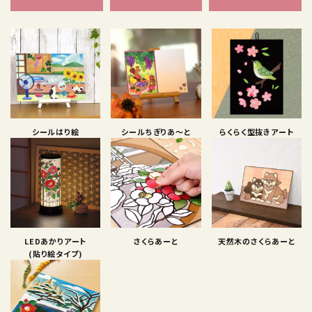
シールはり絵
シールちぎりあ〜と
らくらく型抜きアート
LEDあかりアート
さくらあーと
天然木のさくらあーと
(貼り絵タイプ)