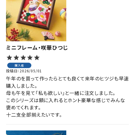
ジャンルで選ぶ
レビューを見る
コーポレートサイト
実店舗案内
ミニフレーム・咲華ひつじ
デイサービス／
介護施設関係の方へ
購入者
投稿日
2026/05/01
最新のチラシはこちら
午年のを買って作ったらとても良くて来年のヒツジも早速
お問い合わせ
購入しました。

母も午を見て「私も欲しい」と一緒に注文しました。

このシリーズは額に入れるとホント豪華な感じでみんな
ACCOUNT MENU
褒めてくれます。

ようこそ ゲスト 様
十二支全部揃えたいです。
meeting_room
person
ログイン
会員登録