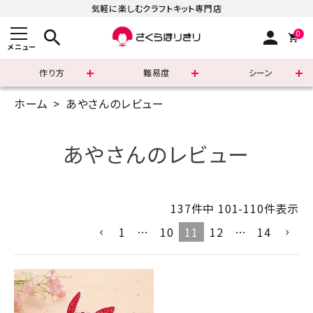
気軽に楽しむクラフトキット専門店
search
person
0
メニュー
作り方
難易度
シーン
ホーム
あやさんのレビュー
まずはこちら
ショッピングガイド
あやさんのレビュー
よくあるご質問
137
件中
101
-
110
件表示
すべての商品
1
…
10
11
12
…
14
新着商品
診断チャート