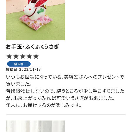
ジャンルで選ぶ
レビューを見る
コーポレートサイト
実店舗案内
お手玉・ふくふくうさぎ
デイサービス／
介護施設関係の方へ
購入者
投稿日
2022/11/17
最新のチラシはこちら
いつもお世話になっている、美容室さんへのプレゼントで
お問い合わせ
買いました。

普段縫物はしないので、縫うところが少し手こずりました
が、出来上がってみれば可愛いうさぎが出来ました。

ACCOUNT MENU
年末に、お届けするのが楽しみです。
ようこそ ゲスト 様
meeting_room
person
ログイン
会員登録