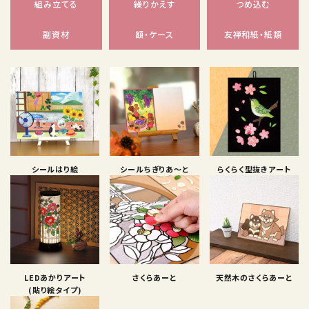
組み立てる
繰りかえす
つめ込む
副資材
額・ケース
友禅和紙・紙類
シールはり絵
シールちぎりあ〜と
らくらく型抜きアート
LEDあかりアート
さくらあーと
天然木のさくらあーと
(貼り絵タイプ)