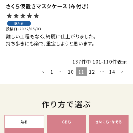
さくら仮置きマスクケース（布付き）
購入者
投稿日
2022/05/03
難しい工程もなく、綺麗に仕上がりました。

持ち歩きにも楽で、重宝しようと思います。
137
件中
101
-
110
件表示
1
…
10
11
12
…
14
作り方で選ぶ
貼る
くるむ
きめこむ・なぞる