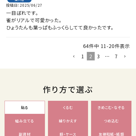
投稿日
2025/06/27
一目ぼれです。

雀がリアルで可愛かった。

ひょうたんも葉っぱもふっくらしてて良かったです。
64
件中
11
-
20
件表示
1
2
3
…
7
作り方で選ぶ
貼る
くるむ
きめこむ・なぞる
組み立てる
繰りかえす
つめ込む
副資材
額・ケース
友禅和紙・紙類