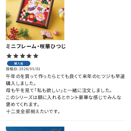
ジャンルで選ぶ
レビューを見る
コーポレートサイト
実店舗案内
ミニフレーム・咲華ひつじ
デイサービス／
介護施設関係の方へ
購入者
投稿日
2026/05/01
最新のチラシはこちら
午年のを買って作ったらとても良くて来年のヒツジも早速
お問い合わせ
購入しました。

母も午を見て「私も欲しい」と一緒に注文しました。

このシリーズは額に入れるとホント豪華な感じでみんな
ACCOUNT MENU
褒めてくれます。

ようこそ ゲスト 様
十二支全部揃えたいです。
meeting_room
person
ログイン
会員登録