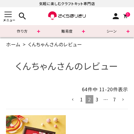
気軽に楽しむクラフトキット専門店
search
person
0
メニュー
作り方
難易度
シーン
ホーム
くんちゃんさんのレビュー
まずはこちら
ショッピングガイド
くんちゃんさんのレビュー
よくあるご質問
64
件中
11
-
20
件表示
すべての商品
1
2
3
…
7
新着商品
診断チャート