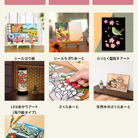
シールはり絵
シールちぎりあ〜と
らくらく型抜きアート
LEDあかりアート
さくらあーと
天然木のさくらあーと
(貼り絵タイプ)