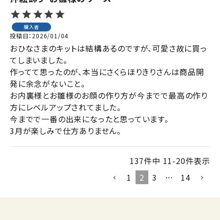
購入者
投稿日
2026/01/04
おひなさまのキットは結構あるのですが、可愛さ故に買っ
てしまいました。

作ってて思ったのが、本当にさくらほりきりさんは商品開
発に余念がないこと。

お内裏様とお雛様のお顔の作り方が今までで最高の作り
方にレベルアップされてました。

今までで一番の出来になったと思っています。

3月が楽しみで仕方ありません。
137
件中
11
-
20
件表示
1
2
3
…
14