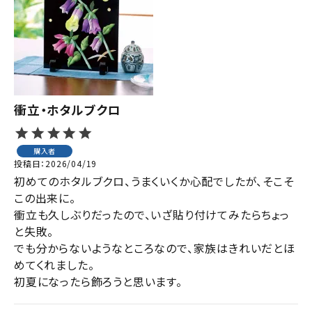
ジャンルで選ぶ
レビューを見る
コーポレートサイト
実店舗案内
衝立・ホタルブクロ
デイサービス／
介護施設関係の方へ
購入者
投稿日
2026/04/19
最新のチラシはこちら
初めてのホタルブクロ、うまくいくか心配でしたが、そこそ
お問い合わせ
この出来に。

衝立も久しぶりだったので、いざ貼り付けてみたらちょっ
と失敗。

ACCOUNT MENU
でも分からないようなところなので、家族はきれいだとほ
ようこそ ゲスト 様
めてくれました。

初夏になったら飾ろうと思います。
meeting_room
person
ログイン
会員登録