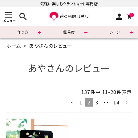
気軽に楽しむクラフトキット専門店
search
person
0
メニュー
作り方
難易度
シーン
ホーム
あやさんのレビュー
まずはこちら
ショッピングガイド
あやさんのレビュー
よくあるご質問
137
件中
11
-
20
件表示
すべての商品
1
2
3
…
14
新着商品
診断チャート