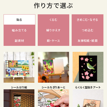
作り方で選ぶ
貼る
くるむ
きめこむ・なぞる
組み立てる
繰りかえす
つめ込む
副資材
額・ケース
友禅和紙・紙類
シールはり絵
シールちぎりあ〜と
らくらく型抜きアート