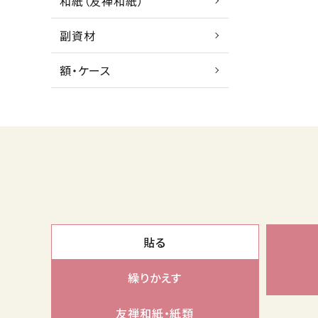
和紙（友禅和紙）
副資材
額・ケース
貼る
繰りかえす
友禅和紙・紙類