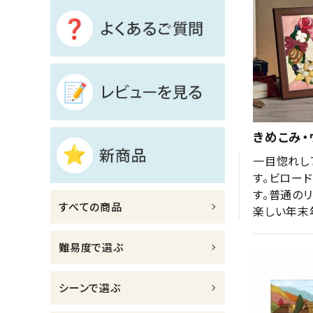
診断チャート
ジャンルで選ぶ
レビューを見る
コーポレートサイト
きめこみ・
実店舗案内
一目惚れし
デイサービス／
す。ビロー
介護施設関係の方へ
す。普通の
すべての商品
楽しい年末
最新のチラシはこちら
お問い合わせ
難易度で選ぶ
ACCOUNT MENU
シーンで選ぶ
ようこそ ゲスト 様