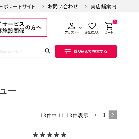
ーポレートサイト
お問い合わせ
実店舗案内
0
アカウント
お気に入り
カート
search
絞り込んで検索する
ュー
1
2
13
件中
11
-
13
件表示