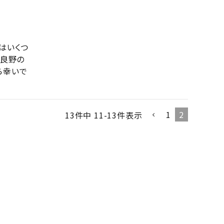
はいくつ
富良野の
ら幸いで
1
2
13
件中
11
-
13
件表示