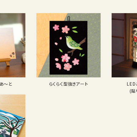
あ〜と
らくらく型抜きアート
LE
(貼