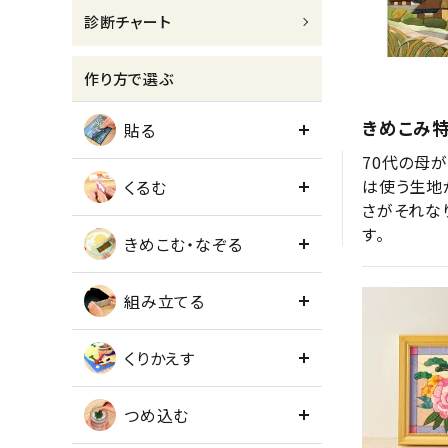
診断チャート
meeting_room
person
ログイン
会員登録
作り方で選ぶ
きめこみ
貼る
70代の母
は使う生地
くるむ
さがそれな
す。
きめこむ・なぞる
組み立てる
くりかえす
つめ込む