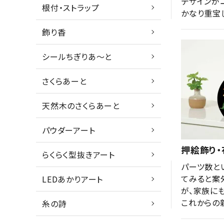
デザインが
根付・ストラップ
かなり重宝
飾り香
シールちぎりあ～と
さくらあーと
天然木のさくらあーと
パウダーアート
押絵飾り・
らくらく型抜きアート
パーツ数と
てみると案
LEDあかりアート
が、家族にも
これからの
糸の詩