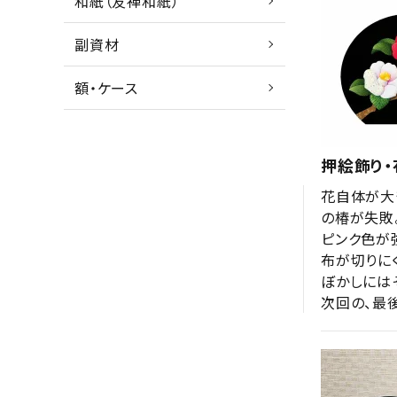
和紙（友禅和紙）
副資材
額・ケース
押絵飾り・
花自体が大
の椿が失敗。
ピンク色が
布が切りにく
ぼかしには
次回の、最