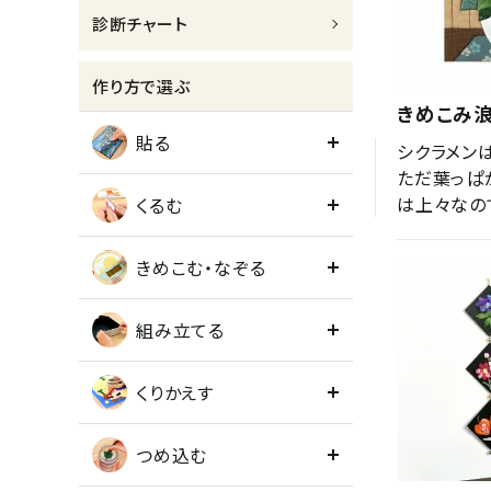
診断チャート
meeting_room
person
ログイン
会員登録
作り方で選ぶ
きめこみ
貼る
シクラメンは
ただ葉っぱ
は上々なの
くるむ
きめこむ・なぞる
組み立てる
くりかえす
つめ込む