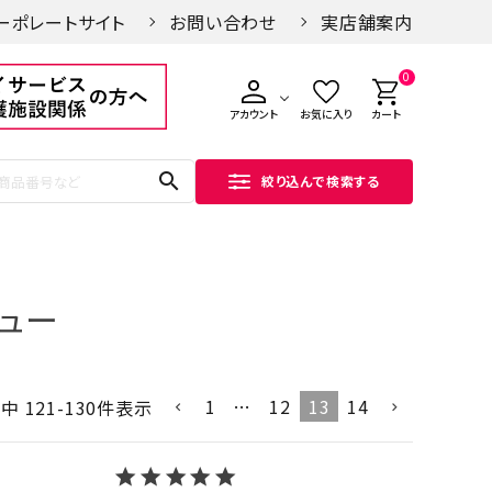
ーポレートサイト
お問い合わせ
実店舗案内
0
アカウント
お気に入り
カート
search
絞り込んで検索する
ュー
1
…
12
13
14
件中
121
-
130
件表示