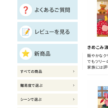
診断チャート
ジャンルで選ぶ
レビューを見る
コーポレートサイト
きめこみ
実店舗案内
賑やかなク
デイサービス／
でもツリー
介護施設関係の方へ
家族には評
すべての商品
最新のチラシはこちら
お問い合わせ
難易度で選ぶ
ACCOUNT MENU
シーンで選ぶ
ようこそ ゲスト 様