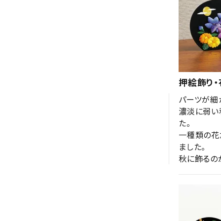
押絵飾り・
パーツが細
濃淡に弱い
た。

一種類の花
ました。

秋に飾るの