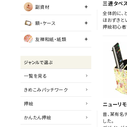
三連タペス
副資材
全体的に、と
ほおずきと
額・ケース
押絵初心者
友禅和紙・紙類
ジャンルで選ぶ
一覧を見る
きめこみパッチワーク
押絵
ニューリモ
昔、某有名
かんたん押絵
した。
