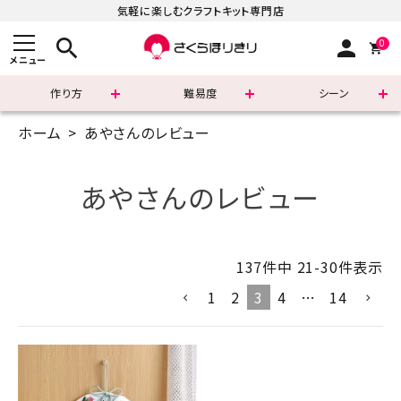
気軽に楽しむクラフトキット専門店
search
person
0
メニュー
作り方
難易度
シーン
ホーム
あやさんのレビュー
まずはこちら
ショッピングガイド
あやさんのレビュー
よくあるご質問
137
件中
21
-
30
件表示
すべての商品
1
2
3
4
…
14
新着商品
診断チャート