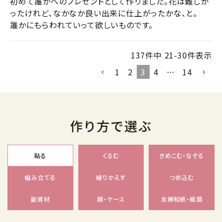
初めて誰かへのプレゼントとして作りました。花は難しか
ったけれど、なかなか良い出来に仕上がったかな、と。

誰かにもらわれていって欲しいものです。
137
件中
21
-
30
件表示
1
2
3
4
…
14
作り方で選ぶ
貼る
くるむ
きめこむ・なぞる
組み立てる
繰りかえす
つめ込む
副資材
額・ケース
友禅和紙・紙類