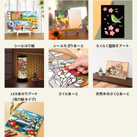
シールはり絵
シールちぎりあ〜と
らくらく型抜きアート
LEDあかりアート
さくらあーと
天然木のさくらあーと
(貼り絵タイプ)