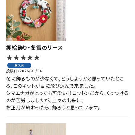
ジャンルで選ぶ
レビューを見る
コーポレートサイト
実店舗案内
押絵飾り・冬雪のリース
デイサービス／
介護施設関係の方へ
購入者
投稿日
2026/01/04
最新のチラシはこちら
冬に飾るものが少なくて、どうしようかと思っていたとこ
お問い合わせ
ろ、このキットが目に飛び込んで来ました。

シマエナガがとっても可愛い！！コットンだから、くっつける
のが苦労しましたが、上々の出来に。

ACCOUNT MENU
お正月が終わったら、飾ろうと思っています。
ようこそ ゲスト 様
meeting_room
person
ログイン
会員登録