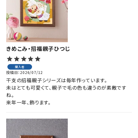
ジャンルで選ぶ
レビューを見る
コーポレートサイト
実店舗案内
きめこみ・招福親子ひつじ
デイサービス／
介護施設関係の方へ
購入者
投稿日
2026/07/12
最新のチラシはこちら
干支の招福親子シリーズは毎年作っています。

お問い合わせ
未はとても可愛くて、親子で毛の色も違うのが素敵です
ね。

来年一年、飾ります。
ACCOUNT MENU
ようこそ ゲスト 様
meeting_room
person
ログイン
会員登録