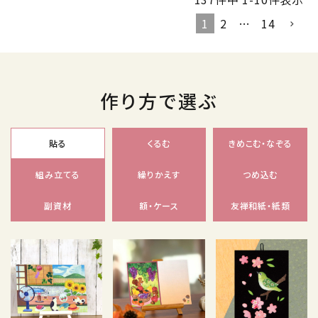
1
2
…
14
作り方で選ぶ
貼る
くるむ
きめこむ・なぞる
組み立てる
繰りかえす
つめ込む
副資材
額・ケース
友禅和紙・紙類