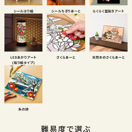
シールはり絵
シールちぎりあ〜と
らくらく型抜きアート
LEDあかりアート
さくらあーと
天然木のさくらあーと
(貼り絵タイプ)
糸の詩
難易度で選ぶ