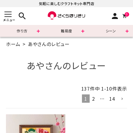
気軽に楽しむクラフトキット専門店
search
person
0
メニュー
作り方
難易度
シーン
ホーム
あやさんのレビュー
まずはこちら
ショッピングガイド
あやさんのレビュー
よくあるご質問
137
件中
1
-
10
件表示
すべての商品
1
2
…
14
新着商品
診断チャート