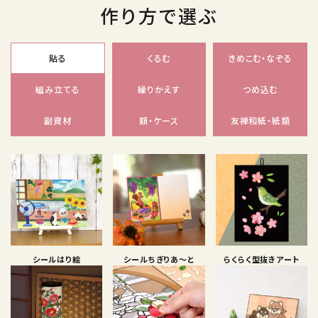
作り方で選ぶ
貼る
くるむ
きめこむ・なぞる
組み立てる
繰りかえす
つめ込む
副資材
額・ケース
友禅和紙・紙類
シールはり絵
シールちぎりあ〜と
らくらく型抜きアート