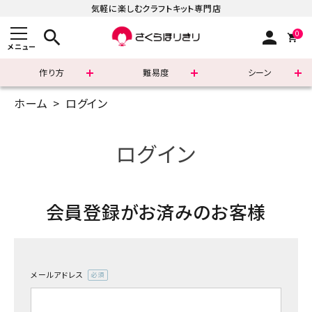
気軽に楽しむクラフトキット専門店
search
person
0
メニュー
作り方
難易度
シーン
ホーム
ログイン
まずはこちら
ショッピングガイド
ログイン
よくあるご質問
会員登録がお済みのお客様
すべての商品
新着商品
メールアドレス
診断チャート
(必
須)