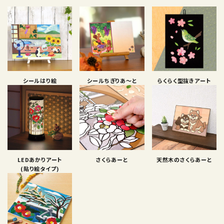
シールはり絵
シールちぎりあ〜と
らくらく型抜きアート
LEDあかりアート
さくらあーと
天然木のさくらあーと
(貼り絵タイプ)