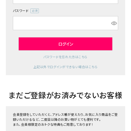
ジャンルで選ぶ
パスワード
(必
レビューを見る
須)
コーポレートサイト
実店舗案内
ログイン
デイサービス／
パスワードを忘れた方はこちら
介護施設関係の方へ
上記以外でログインができない場合はこちら
最新のチラシはこちら
お問い合わせ
まだご登録がお済みでないお客様
ACCOUNT MENU
ようこそ ゲスト 様
会員登録をしていただくと、アドレス帳が使えたり、お気に入り商品をご登
meeting_room
person
ログイン
録いただけるなど、二度目以降のお買い物がとても便利です。
会員登録
また、会員様限定のおトクな特典もご用意しております！