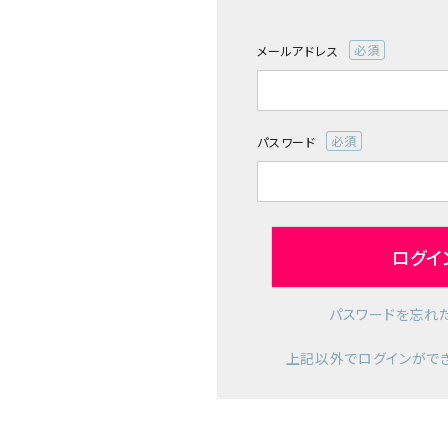
診断チャート
メールアドレス
(必
ジャンルで選ぶ
須)
レビューを見る
パスワード
(必
コーポレートサイト
須)
実店舗案内
デイサービス／
ログイ
介護施設関係の方へ
最新のチラシはこちら
パスワードを忘れ
お問い合わせ
上記以外でログインがで
ACCOUNT MENU
ようこそ ゲスト 様