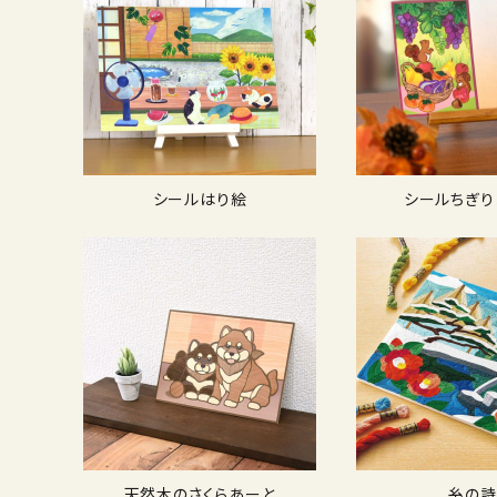
シールはり絵
シールちぎり
天然木のさくらあーと
糸の詩