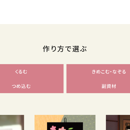
作り方で選ぶ
くるむ
きめこむ・なぞる
つめ込む
副資材