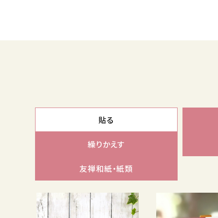
meeting_room
person
ログイン
会員登録
貼る
繰りかえす
友禅和紙・紙類