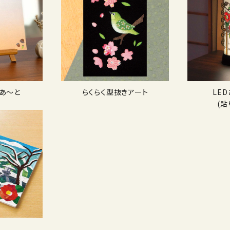
あ〜と
らくらく型抜きアート
LE
(貼