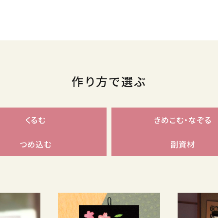
作り方で選ぶ
くるむ
きめこむ・なぞる
つめ込む
副資材