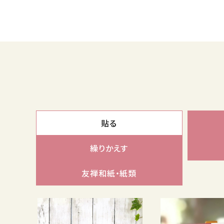
meeting_room
person
ログイン
会員登録
貼る
繰りかえす
友禅和紙・紙類