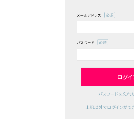
診断チャート
メールアドレス
(必
ジャンルで選ぶ
須)
レビューを見る
パスワード
(必
コーポレートサイト
須)
実店舗案内
デイサービス／
ログイ
介護施設関係の方へ
最新のチラシはこちら
パスワードを忘れ
お問い合わせ
上記以外でログインがで
ACCOUNT MENU
ようこそ ゲスト 様