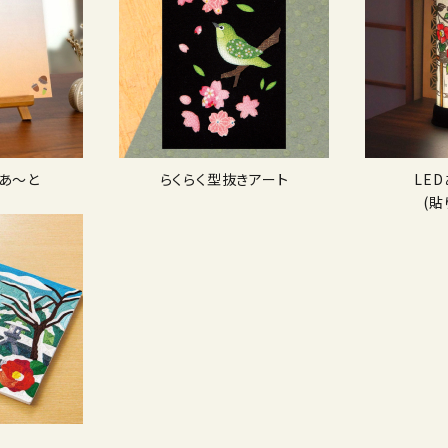
あ〜と
らくらく型抜きアート
LE
(貼