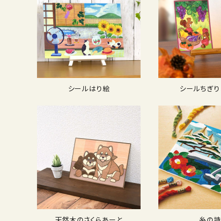
シールはり絵
シールちぎり
天然木のさくらあーと
糸の詩