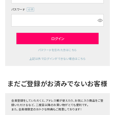
ジャンルで選ぶ
パスワード
(必
レビューを見る
須)
コーポレートサイト
実店舗案内
ログイン
デイサービス／
パスワードを忘れた方はこちら
介護施設関係の方へ
上記以外でログインができない場合はこちら
最新のチラシはこちら
お問い合わせ
まだご登録がお済みでないお客様
ACCOUNT MENU
ようこそ ゲスト 様
会員登録をしていただくと、アドレス帳が使えたり、お気に入り商品をご登
meeting_room
person
ログイン
録いただけるなど、二度目以降のお買い物がとても便利です。
会員登録
また、会員様限定のおトクな特典もご用意しております！