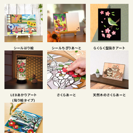
シールはり絵
シールちぎりあ〜と
らくらく型抜きアート
LEDあかりアート
さくらあーと
天然木のさくらあーと
(貼り絵タイプ)