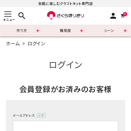
気軽に楽しむクラフトキット専門店
search
person
0
メニュー
作り方
難易度
シーン
ホーム
ログイン
まずはこちら
ショッピングガイド
ログイン
よくあるご質問
会員登録がお済みのお客様
すべての商品
新着商品
メールアドレス
診断チャート
(必
須)