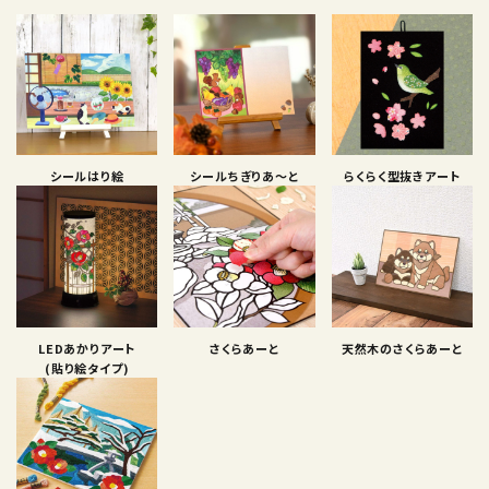
シールはり絵
シールちぎりあ〜と
らくらく型抜きアート
LEDあかりアート
さくらあーと
天然木のさくらあーと
(貼り絵タイプ)