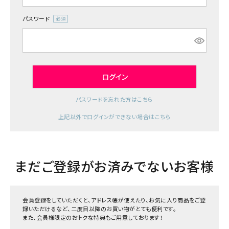
ジャンルで選ぶ
パスワード
(必
レビューを見る
須)
コーポレートサイト
実店舗案内
ログイン
デイサービス／
パスワードを忘れた方はこちら
介護施設関係の方へ
上記以外でログインができない場合はこちら
最新のチラシはこちら
お問い合わせ
まだご登録がお済みでないお客様
ACCOUNT MENU
ようこそ ゲスト 様
会員登録をしていただくと、アドレス帳が使えたり、お気に入り商品をご登
meeting_room
person
ログイン
録いただけるなど、二度目以降のお買い物がとても便利です。
会員登録
また、会員様限定のおトクな特典もご用意しております！