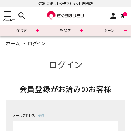
気軽に楽しむクラフトキット専門店
search
person
0
メニュー
作り方
難易度
シーン
ホーム
ログイン
まずはこちら
ショッピングガイド
ログイン
よくあるご質問
会員登録がお済みのお客様
すべての商品
新着商品
メールアドレス
診断チャート
(必
須)