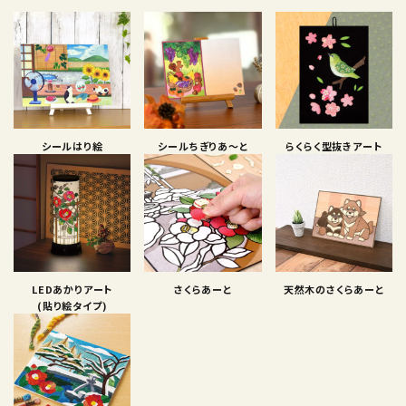
シールはり絵
シールちぎりあ〜と
らくらく型抜きアート
LEDあかりアート
さくらあーと
天然木のさくらあーと
(貼り絵タイプ)