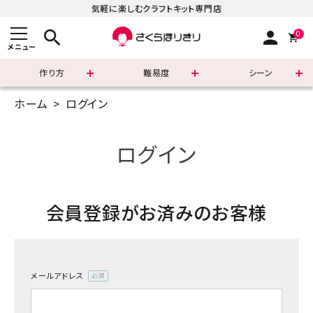
気軽に楽しむクラフトキット専門店
search
person
0
メニュー
作り方
難易度
シーン
ホーム
ログイン
まずはこちら
ショッピングガイド
ログイン
よくあるご質問
会員登録がお済みのお客様
すべての商品
新着商品
メールアドレス
診断チャート
(必
須)