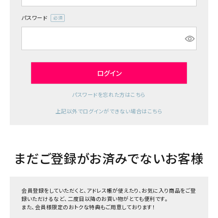
ジャンルで選ぶ
パスワード
(必
レビューを見る
須)
コーポレートサイト
実店舗案内
ログイン
デイサービス／
パスワードを忘れた方はこちら
介護施設関係の方へ
上記以外でログインができない場合はこちら
最新のチラシはこちら
お問い合わせ
まだご登録がお済みでないお客様
ACCOUNT MENU
ようこそ ゲスト 様
会員登録をしていただくと、アドレス帳が使えたり、お気に入り商品をご登
meeting_room
person
ログイン
録いただけるなど、二度目以降のお買い物がとても便利です。
会員登録
また、会員様限定のおトクな特典もご用意しております！