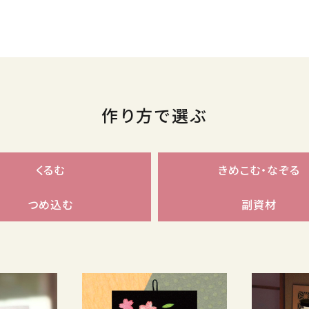
作り方で選ぶ
くるむ
きめこむ・なぞる
つめ込む
副資材