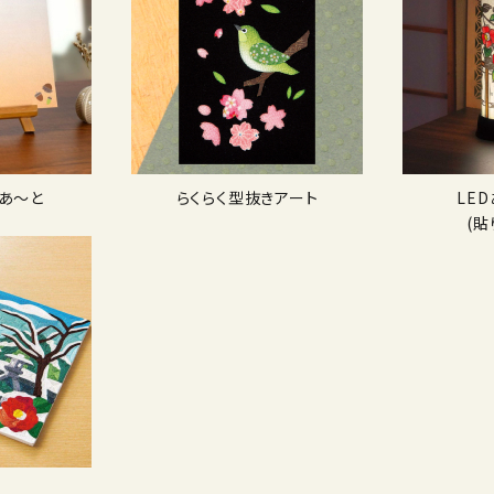
あ〜と
らくらく型抜きアート
LE
(貼