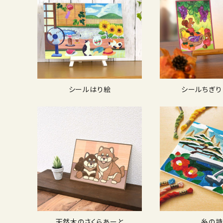
シールはり絵
シールちぎり
天然木のさくらあーと
糸の詩