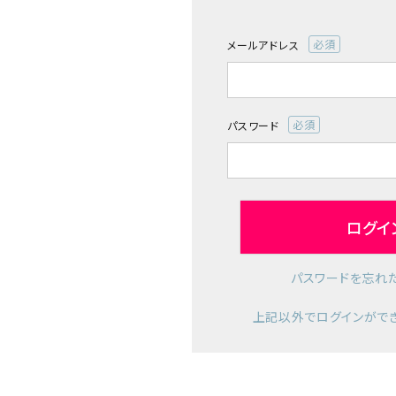
診断チャート
メールアドレス
(必
ジャンルで選ぶ
須)
レビューを見る
パスワード
(必
コーポレートサイト
須)
実店舗案内
デイサービス／
ログイ
介護施設関係の方へ
最新のチラシはこちら
パスワードを忘れ
お問い合わせ
上記以外でログインがで
ACCOUNT MENU
ようこそ ゲスト 様