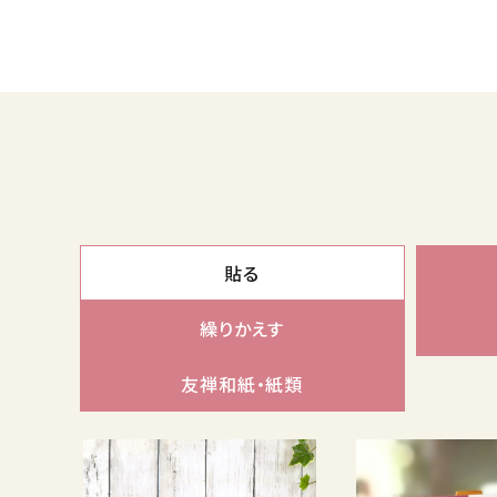
meeting_room
person
ログイン
会員登録
貼る
繰りかえす
友禅和紙・紙類